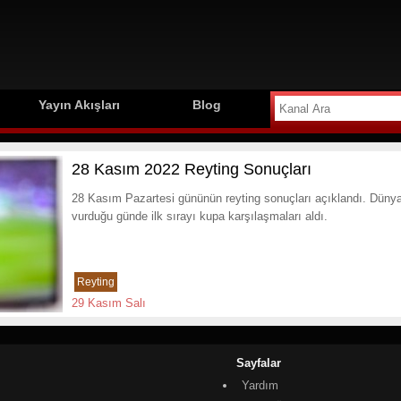
Yayın Akışları
Blog
28 Kasım 2022 Reyting Sonuçları
28 Kasım Pazartesi gününün reyting sonuçları açıklandı. Dünya
vurduğu günde ilk sırayı kupa karşılaşmaları aldı.
Reyting
29 Kasım Salı
Sayfalar
Yardım