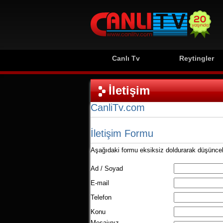
Canlı Tv
Reytingler
İletişim
CanliTv.com
İletişim Formu
Aşağıdaki formu eksiksiz doldurarak düşünceler
Ad / Soyad
E-mail
Telefon
Konu
Mesajınız