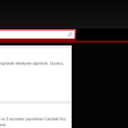
yapılarak ebediyete uğurlandı. Oyuncu,
ran ve 3 sezondur yayınlanan Camdaki Kız
andı