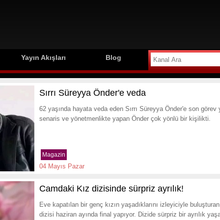
Yayın Akışları
Blog
Sırrı Süreyya Önder'e veda
62 yaşında hayata veda eden Sırrı Süreyya Önder'e son görev 
senaris ve yönetmenlikte yapan Önder çok yönlü bir kişilikti.
Magazin
04 Mayıs Pazar
Camdaki Kız dizisinde sürpriz ayrılık!
Eve kapatılan bir genç kızın yaşadıklarını izleyiciyle buluştu
dizisi haziran ayında final yapıyor. Dizide sürpriz bir ayrılık yaş