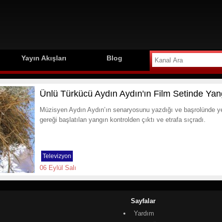
Yayın Akışları
Blog
Ünlü Türkücü Aydın Aydın'ın Film Setinde Yang
Müzisyen Aydın Aydın’ın senaryosunu yazdığı ve başrolünde ye
gereği başlatılan yangın kontrolden çıktı ve etrafa sıçradı.
Televizyon
06 Eylül Salı
Sayfalar
Yardım