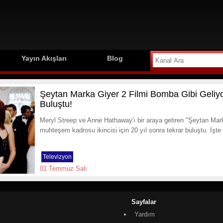
Yayın Akışları
Blog
Şeytan Marka Giyer 2 Filmi Bomba Gibi Geliyo
Buluştu!
Meryl Streep ve Anne Hathaway'ı bir araya getiren "Şeytan Marka 
muhteşem kadrosu ikincisi için 20 yıl sonra tekrar buluştu. İşte 
Televizyon
01 Temmuz Salı
Sayfalar
Yardım