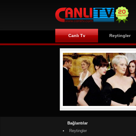
Canlı Tv
Reytingler
Bağlantılar
Reytingler