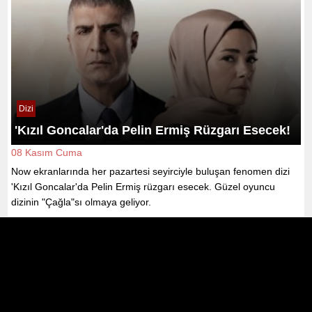
Dizi
'Kızıl Goncalar'da Pelin Ermiş Rüzgarı Esecek!
08 Kasım Cuma
Now ekranlarında her pazartesi seyirciyle buluşan fenomen dizi
'Kızıl Goncalar'da Pelin Ermiş rüzgarı esecek. Güzel oyuncu
dizinin "Çağla"sı olmaya geliyor.