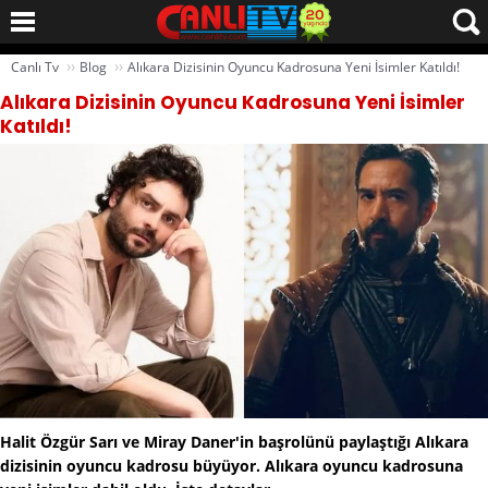
››
››
Canlı Tv
Blog
Alıkara Dizisinin Oyuncu Kadrosuna Yeni İsimler Katıldı!
Alıkara Dizisinin Oyuncu Kadrosuna Yeni İsimler
Katıldı!
Halit Özgür Sarı ve Miray Daner'in başrolünü paylaştığı Alıkara
dizisinin oyuncu kadrosu büyüyor. Alıkara oyuncu kadrosuna