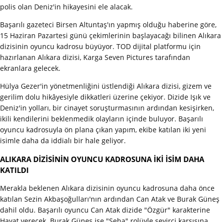
polis olan Deniz'in hikayesini ele alacak.
Başarılı gazeteci Birsen Altuntaş'ın yapmış olduğu haberine göre,
15 Haziran Pazartesi günü çekimlerinin başlayacağı bilinen Alıkara
dizisinin oyuncu kadrosu büyüyor. TOD dijital platformu için
hazırlanan Alıkara dizisi, Karga Seven Pictures tarafından
ekranlara gelecek.
Hülya Gezer'in yönetmenliğini üstlendiği Alıkara dizisi, gizem ve
gerilim dolu hikâyesiyle dikkatleri üzerine çekiyor. Dizide Işık ve
Deniz'in yolları, bir cinayet soruşturmasının ardından kesişirken,
ikili kendilerini beklenmedik olayların içinde buluyor. Başarılı
oyuncu kadrosuyla ön plana çıkan yapım, ekibe katılan iki yeni
isimle daha da iddialı bir hale geliyor.
ALIKARA DİZİSİNİN OYUNCU KADROSUNA İKİ İSİM DAHA
KATILDI
Merakla beklenen Alıkara dizisinin oyuncu kadrosuna daha önce
katılan Sezin Akbaşoğulları'nın ardından Can Atak ve Burak Güneş
dahil oldu. Başarılı oyuncu Can Atak dizide "Özgür" karakterine
Hayat verecek. Burak Güneş ise "Seha" rolüyle seyirci karşısına