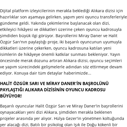
Dijital platform izleyicilerinin merakla beklediği Alıkara dizisi için
hazırlıklar son aşamaya gelirken, yapım yeni oyuncu transferleriyle
gündeme geldi. Yakında çekimlerine başlanacak olan dizi,
etkileyici hikâyesi ve dikkatleri üzerine çeken oyuncu kadrosuyla
şimdiden büyük ilgi görüyor. Başrollerini Miray Daner ve Halit
Özgür Sarı'nın paylaştığı proje, iki başarılı oyuncunun uyumuyla
dikkatleri üzerine çekerken, oyuncu kadrosuna katılan yeni
isimlerin de hikâyeye önemli katkılar sunması bekleniyor. Yayın
öncesinde merak dozunu artıran Alıkara dizisi, oyuncu seçimleri
ve yapım sürecindeki gelişmelerle adından söz ettirmeye devam
ediyor. Konuya dair tüm detaylar haberimizde...
HALİT ÖZGÜR SARI VE MİRAY DANER'İN BAŞROLÜNÜ
PAYLAŞTIĞI ALIKARA DİZİSİNİN OYUNCU KADROSU
BÜYÜYOR!
Başarılı oyuncular Halit Özgür Sarı ve Miray Daner'in başrollerini
oynayacakları yeni dizi Alıkara, şimdiden merakla beklenen
projeler arasında yer alıyor. Hülya Gezer'in yönetmen koltuğunda
yer alacağı dizi, Batılı bir psikolog olan Işık ile Doğu kökenli bir