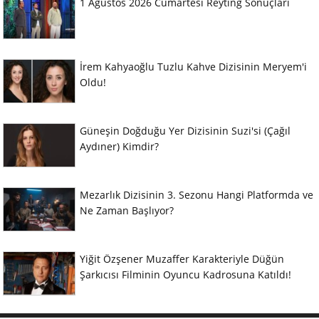
1 Ağustos 2026 Cumartesi Reyting Sonuçları
İrem Kahyaoğlu Tuzlu Kahve Dizisinin Meryem'i
Oldu!
Güneşin Doğduğu Yer Dizisinin Suzi'si (Çağıl
Aydıner) Kimdir?
Mezarlık Dizisinin 3. Sezonu Hangi Platformda ve
Ne Zaman Başlıyor?
Yiğit Özşener Muzaffer Karakteriyle Düğün
Şarkıcısı Filminin Oyuncu Kadrosuna Katıldı!