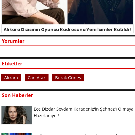
Alıkara Dizisinin Oyuncu Kadrosuna Yeni İsimler Katıldı!
Yorumlar
Etiketler
Alıkara
Can Atak
Burak Güneş
Son Haberler
Ece Dizdar Sevdam Karadeniz'in Şehnaz'ı Olmaya
Hazırlanıyor!