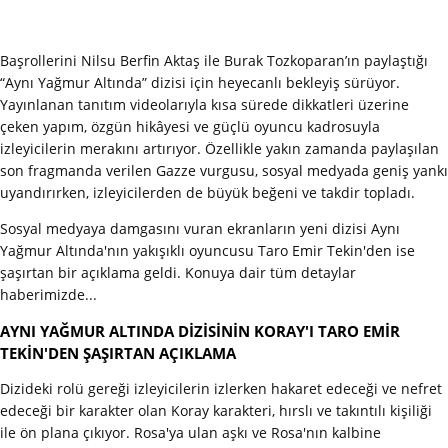
Başrollerini Nilsu Berfin Aktaş ile Burak Tozkoparan’ın paylaştığı
“Aynı Yağmur Altında” dizisi için heyecanlı bekleyiş sürüyor.
Yayınlanan tanıtım videolarıyla kısa sürede dikkatleri üzerine
çeken yapım, özgün hikâyesi ve güçlü oyuncu kadrosuyla
izleyicilerin merakını artırıyor. Özellikle yakın zamanda paylaşılan
son fragmanda verilen Gazze vurgusu, sosyal medyada geniş yankı
uyandırırken, izleyicilerden de büyük beğeni ve takdir topladı.
Sosyal medyaya damgasını vuran ekranların yeni dizisi Aynı
Yağmur Altında'nın yakışıklı oyuncusu Taro Emir Tekin'den ise
şaşırtan bir açıklama geldi. Konuya dair tüm detaylar
haberimizde...
AYNI YAĞMUR ALTINDA DİZİSİNİN KORAY'I TARO EMİR
TEKİN'DEN ŞAŞIRTAN AÇIKLAMA
Dizideki rolü gereği izleyicilerin izlerken hakaret edeceği ve nefret
edeceği bir karakter olan Koray karakteri, hırslı ve takıntılı kişiliği
ile ön plana çıkıyor. Rosa'ya ulan aşkı ve Rosa'nın kalbine