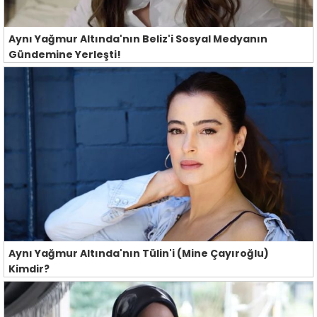
Aynı Yağmur Altında'nın Beliz'i Sosyal Medyanın
Gündemine Yerleşti!
Aynı Yağmur Altında'nın Tülin'i (Mine Çayıroğlu)
Kimdir?