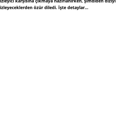
izleyici karşısına çıkmaya hazırlanırken, şimdiden diziyi
izleyeceklerden özür diledi. İşte detaylar...