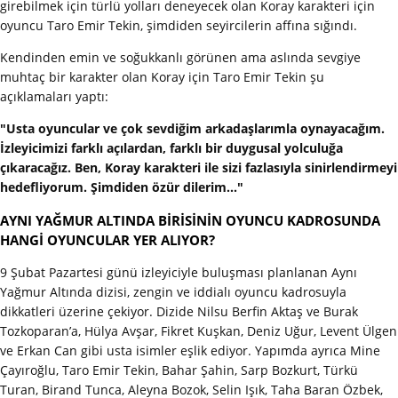
girebilmek için türlü yolları deneyecek olan Koray karakteri için
oyuncu Taro Emir Tekin, şimdiden seyircilerin affına sığındı.
Kendinden emin ve soğukkanlı görünen ama aslında sevgiye
muhtaç bir karakter olan Koray için Taro Emir Tekin şu
açıklamaları yaptı:
"Usta oyuncular ve çok sevdiğim arkadaşlarımla oynayacağım.
İzleyicimizi farklı açılardan, farklı bir duygusal yolculuğa
çıkaracağız. Ben, Koray karakteri ile sizi fazlasıyla sinirlendirmeyi
hedefliyorum. Şimdiden özür dilerim..."
AYNI YAĞMUR ALTINDA BİRİSİNİN OYUNCU KADROSUNDA
HANGİ OYUNCULAR YER ALIYOR?
9 Şubat Pazartesi günü izleyiciyle buluşması planlanan Aynı
Yağmur Altında dizisi, zengin ve iddialı oyuncu kadrosuyla
dikkatleri üzerine çekiyor. Dizide Nilsu Berfin Aktaş ve Burak
Tozkoparan’a, Hülya Avşar, Fikret Kuşkan, Deniz Uğur, Levent Ülgen
ve Erkan Can gibi usta isimler eşlik ediyor. Yapımda ayrıca Mine
Çayıroğlu, Taro Emir Tekin, Bahar Şahin, Sarp Bozkurt, Türkü
Turan, Birand Tunca, Aleyna Bozok, Selin Işık, Taha Baran Özbek,