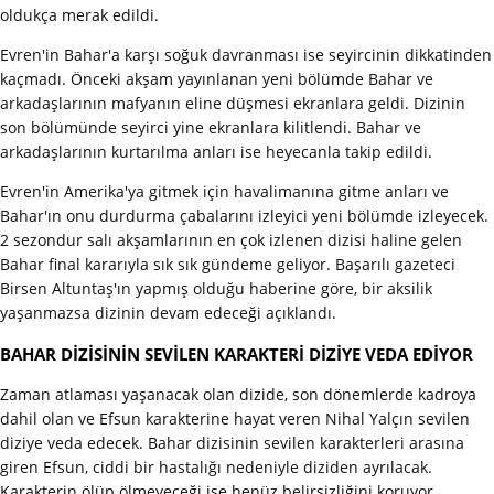
oldukça merak edildi.
Evren'in Bahar'a karşı soğuk davranması ise seyircinin dikkatinden
kaçmadı. Önceki akşam yayınlanan yeni bölümde Bahar ve
arkadaşlarının mafyanın eline düşmesi ekranlara geldi. Dizinin
son bölümünde seyirci yine ekranlara kilitlendi. Bahar ve
arkadaşlarının kurtarılma anları ise heyecanla takip edildi.
Evren'in Amerika'ya gitmek için havalimanına gitme anları ve
Bahar'ın onu durdurma çabalarını izleyici yeni bölümde izleyecek.
2 sezondur salı akşamlarının en çok izlenen dizisi haline gelen
Bahar final kararıyla sık sık gündeme geliyor. Başarılı gazeteci
Birsen Altuntaş'ın yapmış olduğu haberine göre, bir aksilik
yaşanmazsa dizinin devam edeceği açıklandı.
BAHAR DİZİSİNİN SEVİLEN KARAKTERİ DİZİYE VEDA EDİYOR
Zaman atlaması yaşanacak olan dizide, son dönemlerde kadroya
dahil olan ve Efsun karakterine hayat veren Nihal Yalçın sevilen
diziye veda edecek. Bahar dizisinin sevilen karakterleri arasına
giren Efsun, ciddi bir hastalığı nedeniyle diziden ayrılacak.
Karakterin ölüp ölmeyeceği ise henüz belirsizliğini koruyor.