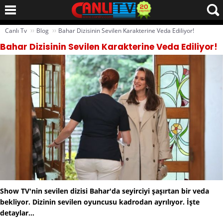
››
››
Canlı Tv
Blog
Bahar Dizisinin Sevilen Karakterine Veda Ediliyor!
Bahar Dizisinin Sevilen Karakterine Veda Ediliyor!
Show TV'nin sevilen dizisi Bahar'da seyirciyi şaşırtan bir veda
bekliyor. Dizinin sevilen oyuncusu kadrodan ayrılıyor. İşte
detaylar...