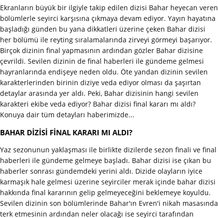
Ekranların büyük bir ilgiyle takip edilen dizisi Bahar heyecan veren
bölümlerle seyirci karşısına çıkmaya devam ediyor. Yayın hayatına
başladığı günden bu yana dikkatleri üzerine çeken Bahar dizisi
her bölümü ile reyting sıralamalarında zirveyi görmeyi başarıyor.
Birçok dizinin final yapmasının ardından gözler Bahar dizisine
çevrildi. Sevilen dizinin de final haberleri ile gündeme gelmesi
hayranlarında endişeye neden oldu. Öte yandan dizinin sevilen
karakterlerinden birinin diziye veda ediyor olması da şaşırtan
detaylar arasında yer aldı. Peki, Bahar dizisinin hangi sevilen
karakteri ekibe veda ediyor? Bahar dizisi final kararı mı aldı?
Konuya dair tüm detayları haberimizde...
BAHAR DİZİSİ FİNAL KARARI MI ALDI?
Yaz sezonunun yaklaşması ile birlikte dizilerde sezon finali ve final
haberleri ile gündeme gelmeye başladı. Bahar dizisi ise çıkan bu
haberler sonrası gündemdeki yerini aldı. Dizide olayların iyice
karmaşık hale gelmesi üzerine seyirciler merak içinde bahar dizisi
hakkında final kararının gelip gelmeyeceğini beklemeye koyuldu.
Sevilen dizinin son bölümlerinde Bahar'ın Evren'i nikah masasında
terk etmesinin ardından neler olacağı ise seyirci tarafından