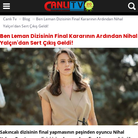
››
››
Canlı Tv
Blog
Ben Leman Dizisinin Final Kararının Ardından Nihal
Yalçın'dan Sert Çıkış Geldi!
Ben Leman Dizisinin Final Kararının Ardından Nihal
Yalçın'dan Sert Çıkış Geldi!
Sakıncalı dizisinin final yapmasının peşinden oyuncu Nihal