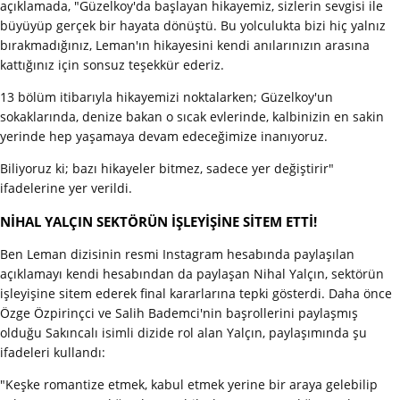
açıklamada, "Güzelkoy'da başlayan hikayemiz, sizlerin sevgisi ile
büyüyüp gerçek bir hayata dönüştü. Bu yolculukta bizi hiç yalnız
bırakmadığınız, Leman'ın hikayesini kendi anılarınızın arasına
kattığınız için sonsuz teşekkür ederiz.
13 bölüm itibarıyla hikayemizi noktalarken; Güzelkoy'un
sokaklarında, denize bakan o sıcak evlerinde, kalbinizin en sakin
yerinde hep yaşamaya devam edeceğimize inanıyoruz.
Biliyoruz ki; bazı hikayeler bitmez, sadece yer değiştirir"
ifadelerine yer verildi.
NİHAL YALÇIN SEKTÖRÜN İŞLEYİŞİNE SİTEM ETTİ!
Ben Leman dizisinin resmi Instagram hesabında paylaşılan
açıklamayı kendi hesabından da paylaşan Nihal Yalçın, sektörün
işleyişine sitem ederek final kararlarına tepki gösterdi. Daha önce
Özge Özpirinçci ve Salih Bademci'nin başrollerini paylaşmış
olduğu Sakıncalı isimli dizide rol alan Yalçın, paylaşımında şu
ifadeleri kullandı:
"Keşke romantize etmek, kabul etmek yerine bir araya gelebilip