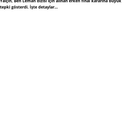
Yalçın, Ben Leman dizisi için alınan erken final kararına büyük
tepki gösterdi. İşte detaylar...