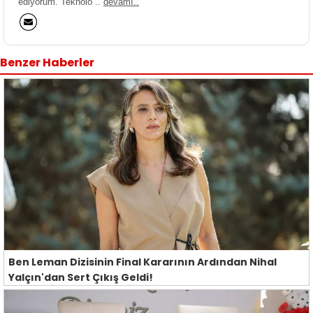
ediyorum. Teknolo ..
devamı..
Benzer Haberler
Ben Leman Dizisinin Final Kararının Ardından Nihal
Yalçın'dan Sert Çıkış Geldi!