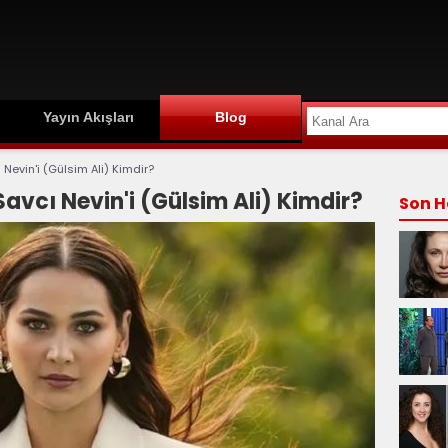
Yayın Akışları
Blog
ı Nevin'i (Gülsim Ali) Kimdir?
Savcı Nevin'i (Gülsim Ali) Kimdir?
Son H