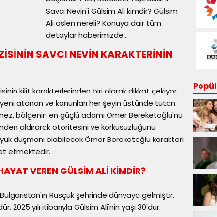
Savcı Nevin'i Gülsim Ali kimdir? Gülsim
Ali aslen nereli? Konuya dair tüm
detaylar haberimizde...
ZİSİNİN SAVCI NEVİN KARAKTERİNİN
Popüle
sinin kilit karakterlerinden biri olarak dikkat çekiyor.
 yeni atanan ve kanunları her şeyin üstünde tutan
 gelmez, bölgenin en güçlü adamı Ömer Bereketoğlu'nu
nden aldırarak otoritesini ve korkusuzluğunu
büyük düşmanı olabilecek Ömer Bereketoğlu karakteri
ret etmektedir.
HAYAT VEREN GÜLSİM ALİ KİMDİR?
e Bulgaristan'ın Rusçuk şehrinde dünyaya gelmiştir.
r. 2025 yılı itibarıyla Gülsim Ali'nin yaşı 30'dur.