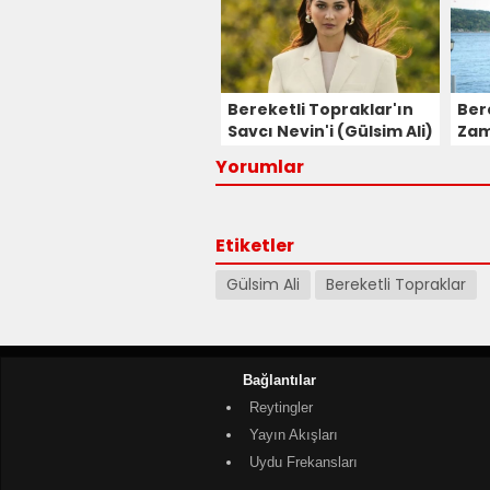
Bereketli Topraklar'ın
Ber
Savcı Nevin'i (Gülsim Ali)
Zam
Kimdir?
Bul
Yorumlar
Etiketler
Gülsim Ali
Bereketli Topraklar
Bağlantılar
Reytingler
Yayın Akışları
Uydu Frekansları