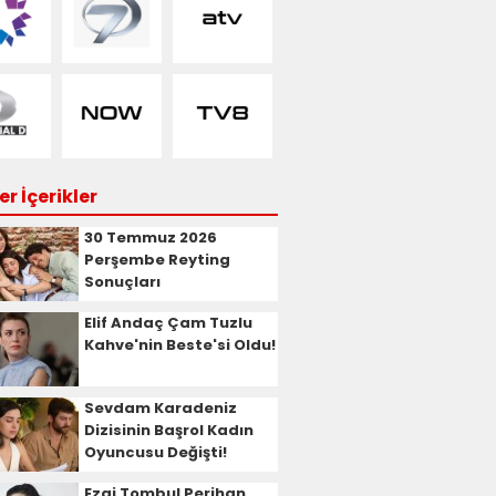
r İçerikler
30 Temmuz 2026
Perşembe Reyting
Sonuçları
Elif Andaç Çam Tuzlu
Kahve'nin Beste'si Oldu!
Sevdam Karadeniz
Dizisinin Başrol Kadın
Oyuncusu Değişti!
Ezgi Tombul Perihan