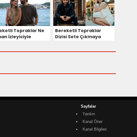
eketli Topraklar Ne
Bereketli Topraklar
an İzleyiciyle
Dizisi Sete Çıkmaya
uşuyor?
Hazır! Gülsim Ali ve
Engin Akyürek Aynı
Projede Buluşuyor!
Sayfalar
Yardım
Kanal Öner
Kanal Bilgileri