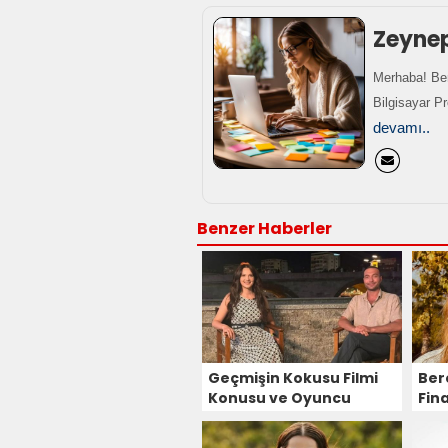
Zeyne
Merhaba! Ben
Bilgisayar P
devamı..
Benzer Haberler
Geçmişin Kokusu Filmi
Ber
Konusu ve Oyuncu
Fina
Kadrosu