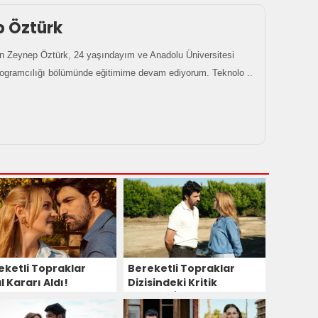
p Öztürk
 Zeynep Öztürk, 24 yaşındayım ve Anadolu Üniversitesi
rogramcılığı bölümünde eğitimime devam ediyorum. Teknolo ..
eketli Topraklar
Bereketli Topraklar
l Kararı Aldı!
Dizisindeki Kritik
Değişim İzleyiciyi Şoka
Uğrattı!