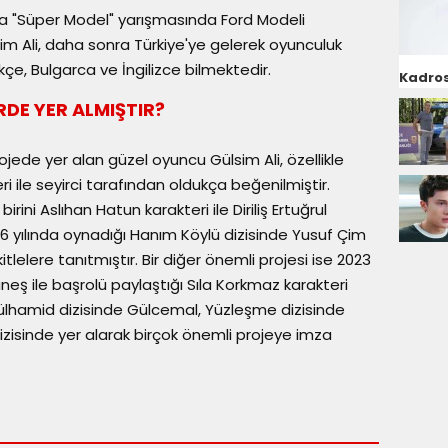
da "Süper Model" yarışmasında Ford Modeli
im Ali, daha sonra Türkiye'ye gelerek oyunculuk
kçe, Bulgarca ve İngilizce bilmektedir.
Kadros
RDE YER ALMIŞTIR?
rojede yer alan güzel oyuncu Gülsim Ali, özellikle
ri ile seyirci tarafından oldukça beğenilmiştir.
irini Aslıhan Hatun karakteri ile Diriliş Ertuğrul
016 yılında oynadığı Hanım Köylü dizisinde Yusuf Çim
itlelere tanıtmıştır. Bir diğer önemli projesi ise 2023
neş ile başrolü paylaştığı Sıla Korkmaz karakteri
dülhamid dizisinde Gülcemal, Yüzleşme dizisinde
dizisinde yer alarak birçok önemli projeye imza