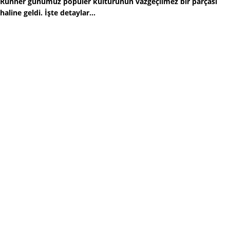
Runner günümüz popüler kültürünün vazgeçilmez bir parçası
haline geldi. İşte detaylar...