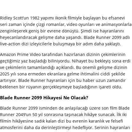
Ridley Scott’un 1982 yapımı ikonik filmiyle başlayan bu efsanevi
seri zaman içinde çizgi romanlar, video oyunları ve animasyonlarla
zenginleşerek geniş bir evrene dönüştü. Şimdi ise hayranlarını
heyecanlandıracak gelişme daha yaşandı. Blade Runner 2099 adlı
live-action dizi izleyicilerle buluşmaya bir adım daha yaklaştı.
Amazon Prime Video tarafından hazırlanan dizinin çekimlerinin
geçtiğimiz yaz başladığı biliniyordu. Nihayet bu bekleyiş sona erdi
ve çekimlerin tamamlandığı açıklandı. Bu önemli gelişme dizinin
2025 yılı sona ermeden ekranlara gelme ihtimalini ciddi şekilde
artırıyor. Blade Runner hayranları için bu haber uzun zamandır
beklenen bir rüyanın gerçekleşmeye başladığının işareti oldu.
Blade Runner 2099 Hikayesi Ne Olacak?
Blade Runner 2099 isminden de anlaşılacağı üzere son film Blade
Runner 2049’un 50 yıl sonrasına taşınacak hikâye sunacak. İlk iki
filmin hikâyesine sadık kalan dizi bu evrenin karanlık ve felsefi
atmosferini daha da derinleştirmeyi hedefliyor. Serinin hayranları