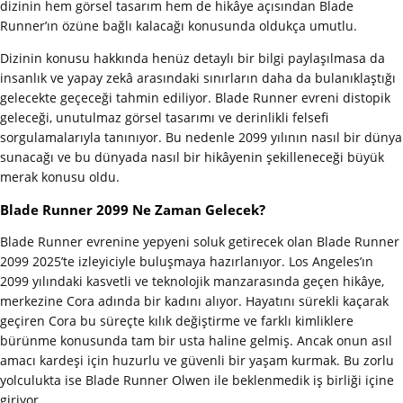
dizinin hem görsel tasarım hem de hikâye açısından Blade
Runner’ın özüne bağlı kalacağı konusunda oldukça umutlu.
Dizinin konusu hakkında henüz detaylı bir bilgi paylaşılmasa da
insanlık ve yapay zekâ arasındaki sınırların daha da bulanıklaştığı
gelecekte geçeceği tahmin ediliyor. Blade Runner evreni distopik
geleceği, unutulmaz görsel tasarımı ve derinlikli felsefi
sorgulamalarıyla tanınıyor. Bu nedenle 2099 yılının nasıl bir dünya
sunacağı ve bu dünyada nasıl bir hikâyenin şekilleneceği büyük
merak konusu oldu.
Blade Runner 2099 Ne Zaman Gelecek?
Blade Runner evrenine yepyeni soluk getirecek olan Blade Runner
2099 2025’te izleyiciyle buluşmaya hazırlanıyor. Los Angeles’ın
2099 yılındaki kasvetli ve teknolojik manzarasında geçen hikâye,
merkezine Cora adında bir kadını alıyor. Hayatını sürekli kaçarak
geçiren Cora bu süreçte kılık değiştirme ve farklı kimliklere
bürünme konusunda tam bir usta haline gelmiş. Ancak onun asıl
amacı kardeşi için huzurlu ve güvenli bir yaşam kurmak. Bu zorlu
yolculukta ise Blade Runner Olwen ile beklenmedik iş birliği içine
giriyor.