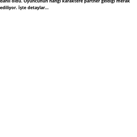
dahil oldu. Oyuncunun hangi karaktere partner geldiği merak
ediliyor. İşte detaylar...