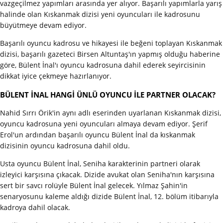
vazgeçilmez yapımları arasında yer alıyor. Başarılı yapımlarla yarış
halinde olan Kıskanmak dizisi yeni oyuncuları ile kadrosunu
büyütmeye devam ediyor.
Başarılı oyuncu kadrosu ve hikayesi ile beğeni toplayan Kıskanmak
dizisi, başarılı gazeteci Birsen Altuntaş'ın yapmış olduğu haberine
göre, Bülent İnal'ı oyuncu kadrosuna dahil ederek seyircisinin
dikkat iyice çekmeye hazırlanıyor.
BÜLENT İNAL HANGİ ÜNLÜ OYUNCU İLE PARTNER OLACAK?
Nahid Sırrı Örik'in aynı adlı eserinden uyarlanan Kıskanmak dizisi,
oyuncu kadrosuna yeni oyuncuları almaya devam ediyor. Şerif
Erol'un ardından başarılı oyuncu Bülent İnal da kıskanmak
dizisinin oyuncu kadrosuna dahil oldu.
Usta oyuncu Bülent İnal, Seniha karakterinin partneri olarak
izleyici karşısına çıkacak. Dizide avukat olan Seniha'nın karşısına
sert bir savcı rolüyle Bülent İnal gelecek. Yılmaz Şahin'in
senaryosunu kaleme aldığı dizide Bülent İnal, 12. bölüm itibarıyla
kadroya dahil olacak.