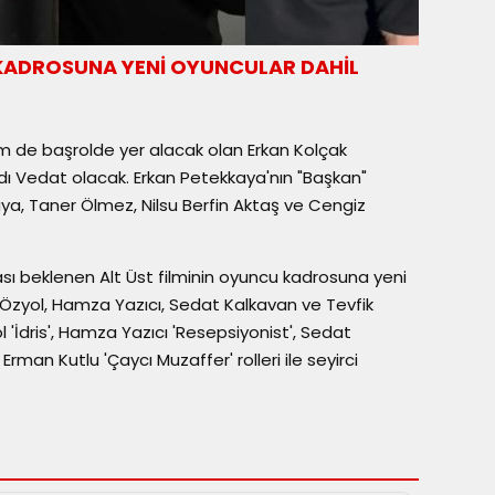
 KADROSUNA YENİ OYUNCULAR DAHİL
 de başrolde yer alacak olan Erkan Kolçak
 adı Vedat olacak. Erkan Petekkaya'nın "Başkan"
aya, Taner Ölmez, Nilsu Berfin Aktaş ve Cengiz
ı beklenen Alt Üst filminin oyuncu kadrosuna yeni
 Özyol, Hamza Yazıcı, Sedat Kalkavan ve Tevfik
 'İdris', Hamza Yazıcı 'Resepsiyonist', Sedat
Erman Kutlu 'Çaycı Muzaffer' rolleri ile seyirci