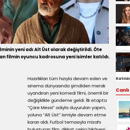
inin yeni adı Alt Üst olarak değiştirildi. Öte
lan filmin oyuncu kadrosuna yeni isimler katıldı.
Hazırlıkları tüm hızıyla devam eden ve
Katıldı
sinema dünyasında şimdiden merak
Canlı 
uyandıran yeni komedi filmi, önemli bir
değişiklikle gündeme geldi. İlk etapta
“Çare Messi” adıyla duyurulan yapım,
yoluna “Alt Üst” ismiyle devam etme
kararı aldı. Futbol temasıyla mizahı
buluşturan film, dikkat çekici hikâyesi