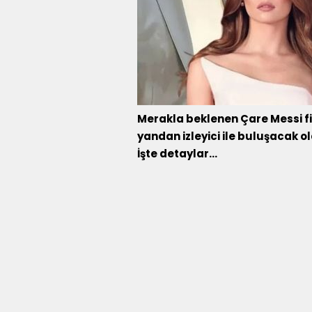
Merakla beklenen Çare Messi film
yandan izleyici ile buluşacak o
İşte detaylar...