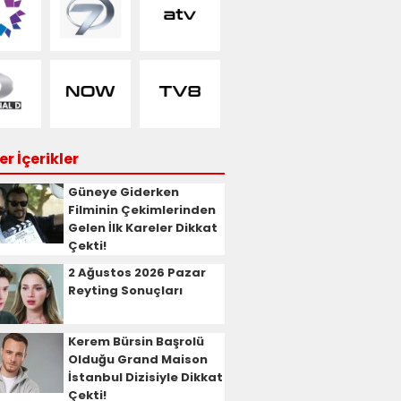
r İçerikler
Güneye Giderken
Filminin Çekimlerinden
Gelen İlk Kareler Dikkat
Çekti!
2 Ağustos 2026 Pazar
Reyting Sonuçları
Kerem Bürsin Başrolü
Olduğu Grand Maison
İstanbul Dizisiyle Dikkat
Çekti!