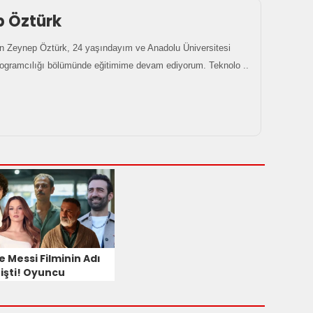
p Öztürk
 Zeynep Öztürk, 24 yaşındayım ve Anadolu Üniversitesi
rogramcılığı bölümünde eğitimime devam ediyorum. Teknolo ..
e Messi Filminin Adı
işti! Oyuncu
rosuna Yeni İsimler
ldı!