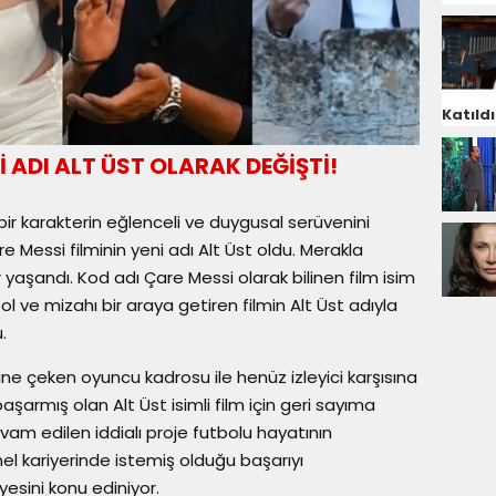
Katıldı
İ ADI ALT ÜST OLARAK DEĞİŞTİ!
ir karakterin eğlenceli ve duygusal serüvenini
Messi filminin yeni adı Alt Üst oldu. Merakla
 yaşandı. Kod adı Çare Messi olarak bilinen film isim
bol ve mizahı bir araya getiren filmin Alt Üst adıyla
.
erine çeken oyuncu kadrosu ile henüz izleyici karşısına
armış olan Alt Üst isimli film için geri sayıma
vam edilen iddialı proje futbolu hayatının
l kariyerinde istemiş olduğu başarıyı
esini konu ediniyor.