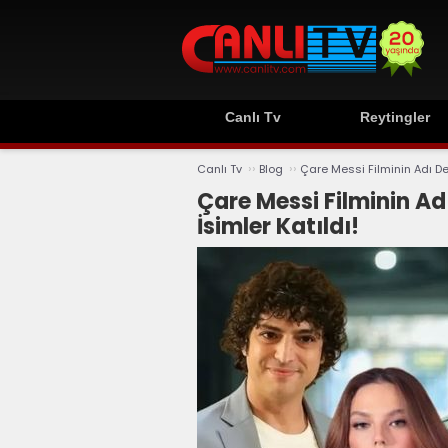
Canlı Tv
Reytingler
››
››
Canlı Tv
Blog
Çare Messi Filminin Adı De
Çare Messi Filminin A
İsimler Katıldı!