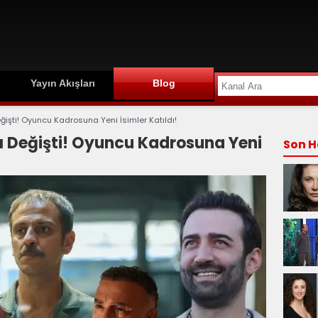
Yayın Akışları
Blog
ğişti! Oyuncu Kadrosuna Yeni İsimler Katıldı!
dı Değişti! Oyuncu Kadrosuna Yeni
Son H