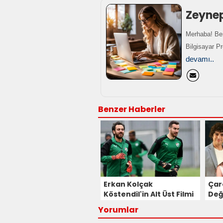
Zeyne
Merhaba! Ben
Bilgisayar P
devamı..
Benzer Haberler
Erkan Kolçak
Çar
Köstendil'in Alt Üst Filmi
Değ
İptal Edildi!
Kad
Yorumlar
Katı