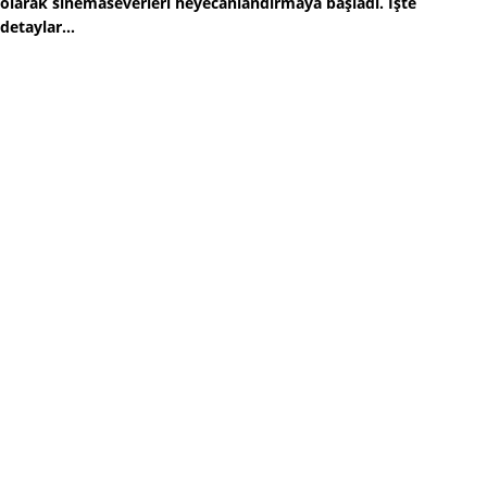
olarak sinemaseverleri heyecanlandırmaya başladı. İşte
detaylar...