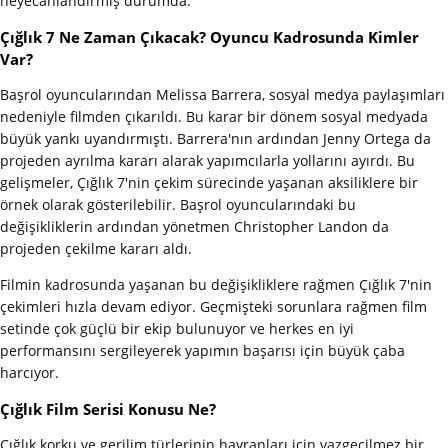
heyecanlandırmış durumda.
Çığlık 7 Ne Zaman Çıkacak? Oyuncu Kadrosunda Kimler
Var?
Başrol oyuncularından Melissa Barrera, sosyal medya paylaşımları
nedeniyle filmden çıkarıldı. Bu karar bir dönem sosyal medyada
büyük yankı uyandırmıştı. Barrera'nın ardından Jenny Ortega da
projeden ayrılma kararı alarak yapımcılarla yollarını ayırdı. Bu
gelişmeler, Çığlık 7'nin çekim sürecinde yaşanan aksiliklere bir
örnek olarak gösterilebilir. Başrol oyuncularındaki bu
değişikliklerin ardından yönetmen Christopher Landon da
projeden çekilme kararı aldı.
Filmin kadrosunda yaşanan bu değişikliklere rağmen Çığlık 7'nin
çekimleri hızla devam ediyor. Geçmişteki sorunlara rağmen film
setinde çok güçlü bir ekip bulunuyor ve herkes en iyi
performansını sergileyerek yapımın başarısı için büyük çaba
harcıyor.
Çığlık Film Serisi Konusu Ne?
Çığlık korku ve gerilim türlerinin hayranları için vazgeçilmez bir