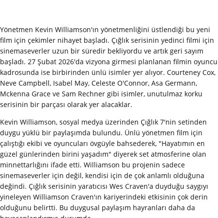
Yönetmen Kevin Williamson'ın yönetmenliğini üstlendiği bu yeni
film için çekimler nihayet başladı. Çığlık serisinin yedinci filmi için
sinemaseverler uzun bir süredir bekliyordu ve artık geri sayım
başladı. 27 Şubat 2026'da vizyona girmesi planlanan filmin oyuncu
kadrosunda ise birbirinden ünlü isimler yer alıyor. Courteney Cox,
Neve Campbell, Isabel May, Celeste O'Connor, Asa Germann,
Mckenna Grace ve Sam Rechner gibi isimler, unutulmaz korku
serisinin bir parçası olarak yer alacaklar.
Kevin Williamson, sosyal medya üzerinden Çığlık 7'nin setinden
duygu yüklü bir paylaşımda bulundu. Ünlü yönetmen film için
çalıştığı ekibi ve oyuncuları övgüyle bahsederek, "Hayatımın en
güzel günlerinden birini yaşadım" diyerek set atmosferine olan
minnettarlığını ifade etti. Williamson bu projenin sadece
sinemaseverler için değil, kendisi için de çok anlamlı olduğuna
değindi. Çığlık serisinin yaratıcısı Wes Craven'a duyduğu saygıyı
yineleyen Williamson Craven'ın kariyerindeki etkisinin çok derin
olduğunu belirtti. Bu duygusal paylaşım hayranları daha da