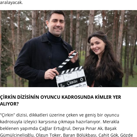
aralayacak.
ÇİRKİN DİZİSİNİN OYUNCU KADROSUNDA KİMLER YER
ALIYOR?
“Çirkin” dizisi, dikkatleri üzerine çeken ve geniş bir oyuncu
kadrosuyla izleyici karşısına çıkmaya hazırlanıyor. Merakla
beklenen yapımda Çağlar Ertuğrul, Derya Pınar Ak, Başak
Gümülcinelioğlu, Olgun Toker, Baran Bölükbaşı, Cahit Gök, Gözde