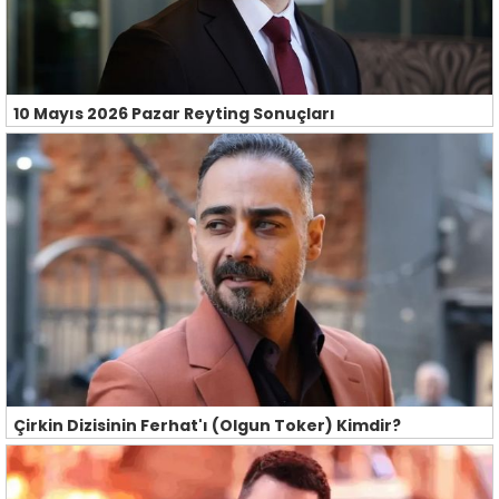
10 Mayıs 2026 Pazar Reyting Sonuçları
Çirkin Dizisinin Ferhat'ı (Olgun Toker) Kimdir?