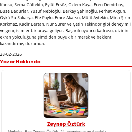
Kansu, Sema Gültekin, Eylül Ersöz, Özlem Kaya, Eren Demirbaş,
Buse Badurlar, Yusuf Nebioğlu, Berkay Şahinoğlu, Ferhat Akgün,
Öykü Su Sakarya, Efe Poylu, Emre Akarsu, Müfit Aytekin, Mina Şirin
Korkmaz, Kadir Bertan, Nur Sürer ve Çetin Tekindor gibi deneyimli
ve genç isimler bir araya geliyor. Başarılı oyuncu kadrosu, dizinin
ekran yolculuğuna şimdiden büyük bir merak ve beklenti
kazandırmış durumda.
28-02-2026
Yazar Hakkında
Zeynep Öztürk
Merhaba! Ben Zeynep Öztürk, 24 yaşındayım ve Anadolu