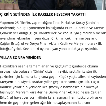
ÇİRKİN SETİNDEN İLK KARELER HEYECAN YARATTI
Yapımını 25 Film'in, yapımcılığını Fırat Parlak ve Koray Şahin'in
üstlenmiş olduğu, yönetmen koltuğunda Burcu Alptekin ve Merve
Çolak'ın yer aldığı, güçlü karakterleri ve konusuyla şimdiden merak
uyandıran ekranların yeni dizisi Çirkin'in çekimlerine başlandı.
Çağlar Ertuğrul ve Derya Pınar Ak'tan Kadir ve Meryem olarak ilk
fotoğraf geldi. Sevilen iki oyuncu yan yana oldukça yakıştırıldı.
YILLAR SONRA YENİDEN
Hazırlıkları özenle tamamlanan ve geçtiğimiz günlerde okuma
provasında buluşan “Çirkin” dizisinin ekibi, geçtiğimiz gün ilk
çekimler için kamera karşısına geçti. Küçük yaşta ailesini kaybeden
Meryem’in hikâyesi, aradan yıllar geçtikten sonra çocukluk aşkı
Kadir’le yollarının yeniden kesişmesiyle bambaşka bir noktaya
taşınıyor. Meryem karakterine Derya Pınar Ak, Kadir’e ise Çağlar
Ertuğrul hayat veriyor. İkilinin karşılaşması, hem tutkulu bir aşkın
hem de geçmişten gelen ağır bir hesaplaşmanın kapısını