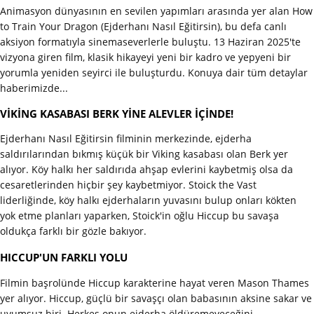
Animasyon dünyasının en sevilen yapımları arasında yer alan How
to Train Your Dragon (Ejderhanı Nasıl Eğitirsin), bu defa canlı
aksiyon formatıyla sinemaseverlerle buluştu. 13 Haziran 2025'te
vizyona giren film, klasik hikayeyi yeni bir kadro ve yepyeni bir
yorumla yeniden seyirci ile buluşturdu. Konuya dair tüm detaylar
haberimizde...
VİKİNG KASABASI BERK YİNE ALEVLER İÇİNDE!
Ejderhanı Nasıl Eğitirsin filminin merkezinde, ejderha
saldırılarından bıkmış küçük bir Viking kasabası olan Berk yer
alıyor. Köy halkı her saldırıda ahşap evlerini kaybetmiş olsa da
cesaretlerinden hiçbir şey kaybetmiyor. Stoick the Vast
liderliğinde, köy halkı ejderhaların yuvasını bulup onları kökten
yok etme planları yaparken, Stoick'in oğlu Hiccup bu savaşa
oldukça farklı bir gözle bakıyor.
HICCUP'UN FARKLI YOLU
Filmin başrolünde Hiccup karakterine hayat veren Mason Thames
yer alıyor. Hiccup, güçlü bir savaşçı olan babasının aksine sakar ve
uyumsuz biri. Herkes onun ejderha öldüremeyeceğini