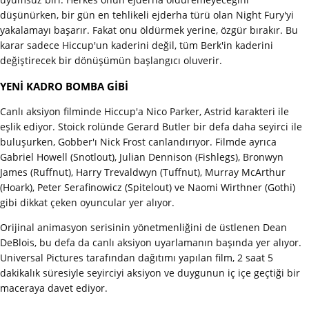
düşünürken, bir gün en tehlikeli ejderha türü olan Night Fury'yi
yakalamayı başarır. Fakat onu öldürmek yerine, özgür bırakır. Bu
karar sadece Hiccup'un kaderini değil, tüm Berk'in kaderini
değiştirecek bir dönüşümün başlangıcı oluverir.
YENİ KADRO BOMBA GİBİ
Canlı aksiyon filminde Hiccup'a Nico Parker, Astrid karakteri ile
eşlik ediyor. Stoick rolünde Gerard Butler bir defa daha seyirci ile
buluşurken, Gobber'ı Nick Frost canlandırıyor. Filmde ayrıca
Gabriel Howell (Snotlout), Julian Dennison (Fishlegs), Bronwyn
James (Ruffnut), Harry Trevaldwyn (Tuffnut), Murray McArthur
(Hoark), Peter Serafinowicz (Spitelout) ve Naomi Wirthner (Gothi)
gibi dikkat çeken oyuncular yer alıyor.
Orijinal animasyon serisinin yönetmenliğini de üstlenen Dean
DeBlois, bu defa da canlı aksiyon uyarlamanın başında yer alıyor.
Universal Pictures tarafından dağıtımı yapılan film, 2 saat 5
dakikalık süresiyle seyirciyi aksiyon ve duygunun iç içe geçtiği bir
maceraya davet ediyor.