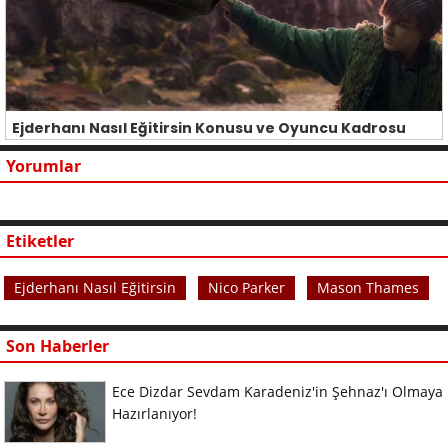
Ejderhanı Nasıl Eğitirsin Konusu ve Oyuncu Kadrosu
Yorumlar
Etiketler
Ejderhanı Nasıl Eğitirsin
Nico Parker
Mason Thames
Son Haberler
Ece Dizdar Sevdam Karadeniz'in Şehnaz'ı Olmaya
Hazırlanıyor!