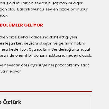
muş olduğu dizinin seyircisini şaşırtan bir diğer
n oldu. Başarılı oyuncu, sevilen dizide bir müdür
acak.
N BÖLÜMLER GELİYOR
edilen dizisi Deha, kadrosuna dahil ettiği yeni
nleştirirken, seyirciyi aksiyon ve gerilimin hakim
rmeyi hedefliyor. Oyuncu Emir Benderlioğlu'nu hayat
n seyrinde önemli bir dönüm noktasına neden olacak.
 ve heyecan dolu öyküsüyle her pazar akşamı saat
devam ediyor.
p Öztürk