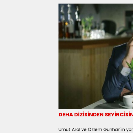
DEHA DİZİSİNDEN SEYİRCİSİ
Umut Aral ve Özlem Günhan'ın y