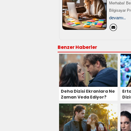
Merhaba! Ben
Bilgisayar P
devamı..
Benzer Haberler
Deha Dizisi Ekranlara Ne
Ert
Zaman Veda Ediyor?
Diz