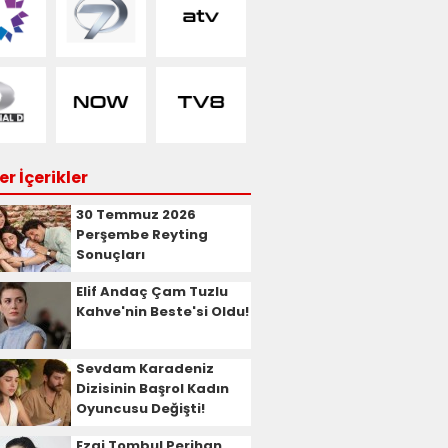
r İçerikler
30 Temmuz 2026
Perşembe Reyting
Sonuçları
Elif Andaç Çam Tuzlu
Kahve'nin Beste'si Oldu!
Sevdam Karadeniz
Dizisinin Başrol Kadın
Oyuncusu Değişti!
Ezgi Tombul Perihan