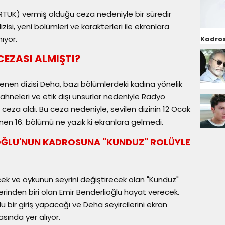
RTÜK) vermiş olduğu ceza nedeniyle bir süredir
isi, yeni bölümleri ve karakterleri ile ekranlara
ıyor.
Kadros
CEZASI ALMIŞTI?
enen dizisi Deha, bazı bölümlerdeki kadına yönelik
ahneleri ve etik dışı unsurlar nedeniyle Radyo
ceza aldı. Bu ceza nedeniyle, sevilen dizinin 12 Ocak
nen 16. bölümü ne yazık ki ekranlara gelmedi.
LİOĞLU'NUN KADROSUNA "KUNDUZ" ROLÜYLE
cek ve öykünün seyrini değiştirecek olan "Kunduz"
lerinden biri olan Emir Benderlioğlu hayat verecek.
ü bir giriş yapacağı ve Deha seyircilerini ekran
asında yer alıyor.