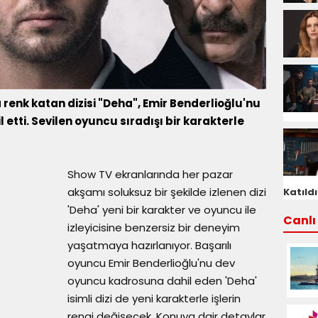
renk katan dizisi "Deha", Emir Benderlioğlu'nu
tti. Sevilen oyuncu sıradışı bir karakterle
Show TV ekranlarında her pazar
akşamı soluksuz bir şekilde izlenen dizi
Katıldı
'Deha' yeni bir karakter ve oyuncu ile
Canlı 
izleyicisine benzersiz bir deneyim
yaşatmaya hazırlanıyor. Başarılı
oyuncu Emir Benderlioğlu'nu dev
oyuncu kadrosuna dahil eden 'Deha'
isimli dizi de yeni karakterle işlerin
rengi değişecek. Konuya dair detaylar