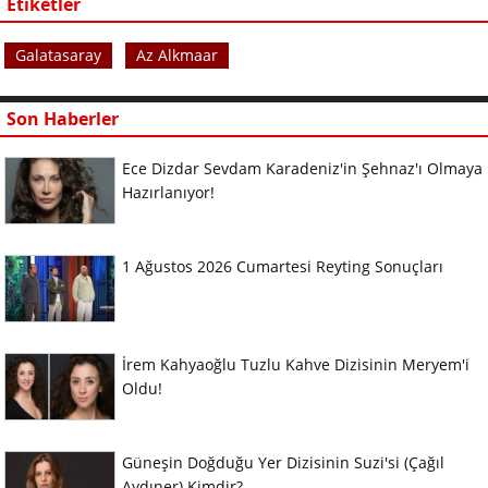
Etiketler
Galatasaray
Az Alkmaar
Son Haberler
Ece Dizdar Sevdam Karadeniz'in Şehnaz'ı Olmaya
Hazırlanıyor!
1 Ağustos 2026 Cumartesi Reyting Sonuçları
İrem Kahyaoğlu Tuzlu Kahve Dizisinin Meryem'i
Oldu!
Güneşin Doğduğu Yer Dizisinin Suzi'si (Çağıl
Aydıner) Kimdir?