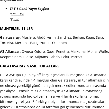
TRT 1 Canlı Yayın Sayfası
(Canlı TV)
(Tabii)
MUHTEMEL 11'LER
Galatasaray:
Muslera, Abdülkerim, Sanchez, Berkan, Kaan, Sara,
Torreira, Mertens, Barış, Yunus, Osimhen
AZ Alkmaar:
Owusu-Oduro, Goes, Penetra, Maikuma, Moller Wolfe,
Koopmeiners, Claise, Mijnans, Lahdo, Poku, Parrott
GALATASARAY NASIL TUR ATLAR?
UEFA Avrupa Ligi play-off karşılaşmaları ilk maçında Az Alkmaar'a
karşı kendi evinde 4-1 mağlup olan Galatasaray'ın tur atlaması için
ne olması gerektiği günün en çok merak edilen konuları arasında
yer alıyor. Temsilcimiz Galatasaray'ın Az Alkmaar ile oynayacağı
rövanş maçında hiç gol yememesi ve 4 farklı skorla galip maçı
bitirmesi gerekiyor. 3 farklı galibiyet durumunda maç uzatmalara
gidecek. Uzatmalarda da iki taraftan gol gelmemesi durumunda