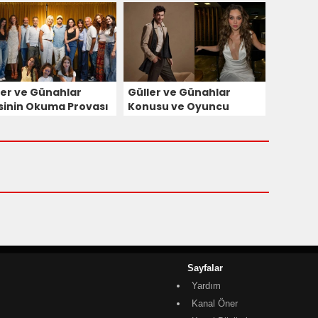
klandı!
Nerede Yapılıyor?
ler ve Günahlar
Güller ve Günahlar
isinin Okuma Provası
Konusu ve Oyuncu
çekleşti! Oyuncular
Kadrosu
Kez Bir Araya Geldi!
Sayfalar
Yardım
Kanal Öner