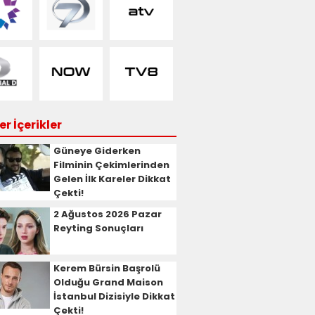
r İçerikler
Güneye Giderken
Filminin Çekimlerinden
Gelen İlk Kareler Dikkat
Çekti!
2 Ağustos 2026 Pazar
Reyting Sonuçları
Kerem Bürsin Başrolü
Olduğu Grand Maison
İstanbul Dizisiyle Dikkat
Çekti!