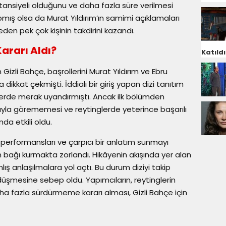
potansiyeli olduğunu ve daha fazla süre verilmesi
apmış olsa da Murat Yıldırım’ın samimi açıklamaları
den pek çok kişinin takdirini kazandı.
Kararı Aldı?
Katıldı
 Gizli Bahçe, başrollerini Murat Yıldırım ve Ebru
 dikkat çekmişti. İddialı bir giriş yapan dizi tanıtım
cilerde merak uyandırmıştı. Ancak ilk bölümden
mıyla görememesi ve reytinglerde yeterince başarılı
da etkili oldu.
k performansları ve çarpıcı bir anlatım sunmayı
n bağı kurmakta zorlandı. Hikâyenin akışında yer alan
ş anlaşılmalara yol açtı. Bu durum diziyi takip
 düşmesine sebep oldu. Yapımcıların, reytinglerin
ha fazla sürdürmeme kararı alması, Gizli Bahçe için