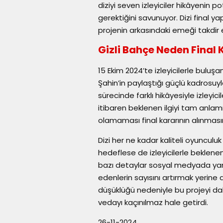
diziyi seven izleyiciler hikâyenin 
gerektiğini savunuyor. Dizi final y
projenin arkasındaki emeği takdir e
Gizli Bahçe Neden Final 
15 Ekim 2024’te izleyicilerle buluşan
Şahin’in paylaştığı güçlü kadrosuyla
sürecinde farklı hikâyesiyle izleyi
itibaren beklenen ilgiyi tam anla
olamaması final kararının alınmasın
Dizi her ne kadar kaliteli oyunculu
hedeflese de izleyicilerle beklene
bazı detaylar sosyal medyada yanlı
edenlerin sayısını artırmak yerine
düşüklüğü nedeniyle bu projeyi da
vedayı kaçınılmaz hale getirdi.
26-11-2024