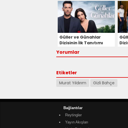
Karakteri İçin
Açı
Görüşmeler Başladı!
Güller ve Günahlar
Gül
Dizisinin İlk Tanıtımı
Diz
Seyirciyle Buluştu!
Ger
Yorumlar
İlk 
Etiketler
Murat Yıldırım
Gizli Bahçe
Bağlantılar
Reytingler
Yayın Akışları