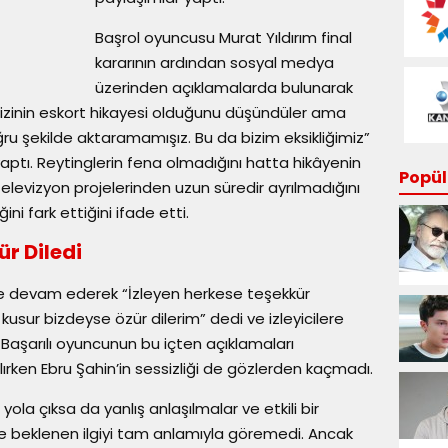
Başrol oyuncusu Murat Yıldırım final
kararının ardından sosyal medya
üzerinden açıklamalarda bulunarak
m “Dizinin eskort hikayesi olduğunu düşündüler ama
oğru şekilde aktaramamışız. Bu da bizim eksikliğimiz”
yaptı. Reytinglerin fena olmadığını hatta hikâyenin
Popüle
elevizyon projelerinden uzun süredir ayrılmadığını
ini fark ettiğini ifade etti.
ür Diledi
lde devam ederek “İzleyen herkese teşekkür
kusur bizdeyse özür dilerim” dedi ve izleyicilere
 Başarılı oyuncunun bu içten açıklamaları
ırken Ebru Şahin’in sessizliği de gözlerden kaçmadı.
e yola çıksa da yanlış anlaşılmalar ve etkili bir
 beklenen ilgiyi tam anlamıyla göremedi. Ancak