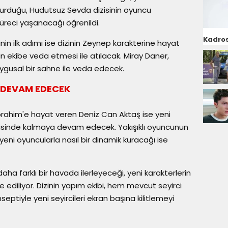
turduğu, Hudutsuz Sevda dizisinin oyuncu
reci yaşanacağı öğrenildi.
Kadros
n ilk adımı ise dizinin Zeynep karakterine hayat
in ekibe veda etmesi ile atılacak. Miray Daner,
uygusal bir sahne ile veda edecek.
 DEVAM EDECEK
 İbrahim'e hayat veren Deniz Can Aktaş ise yeni
isinde kalmaya devam edecek. Yakışıklı oyuncunun
yeni oyuncularla nasıl bir dinamik kuracağı ise
a farklı bir havada ilerleyeceği, yeni karakterlerin
de ediliyor. Dizinin yapım ekibi, hem mevcut seyirci
septiyle yeni seyircileri ekran başına kilitlemeyi