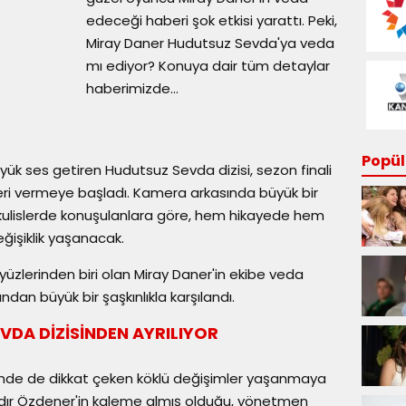
edeceği haberi şok etkisi yarattı. Peki,
Miray Daner Hudutsuz Sevda'ya veda
mı ediyor? Konuya dair tüm detaylar
haberimizde...
Popüle
yük ses getiren Hudutsuz Sevda dizisi, sezon finali
leri vermeye başladı. Kamera arkasında büyük bir
kulislerde konuşulanlara göre, hem hikayede hem
ğişiklik yaşanacak.
 yüzlerinden biri olan Miray Daner'in ekibe veda
ndan büyük bir şaşkınlıkla karşılandı.
VDA DİZİSİNDEN AYRILIYOR
binde de dikkat çeken köklü değişimler yaşanmaya
ır Özdener'in kaleme almış olduğu, yönetmen