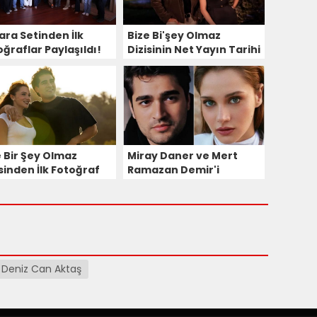
ara Setinden İlk
Bize Bi'şey Olmaz
oğraflar Paylaşıldı!
Dizisinin Net Yayın Tarihi
Açıklandı!
e Bir Şey Olmaz
Miray Daner ve Mert
sinden İlk Fotoğraf
Ramazan Demir'i
aşıldı!
Buluşturan Bize Bir Şey
Olmaz'ın Konusu Nedir?
Deniz Can Aktaş