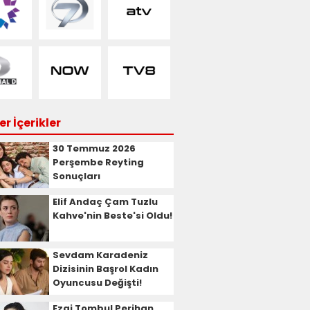
r İçerikler
30 Temmuz 2026
Perşembe Reyting
Sonuçları
Elif Andaç Çam Tuzlu
Kahve'nin Beste'si Oldu!
Sevdam Karadeniz
Dizisinin Başrol Kadın
Oyuncusu Değişti!
Ezgi Tombul Perihan