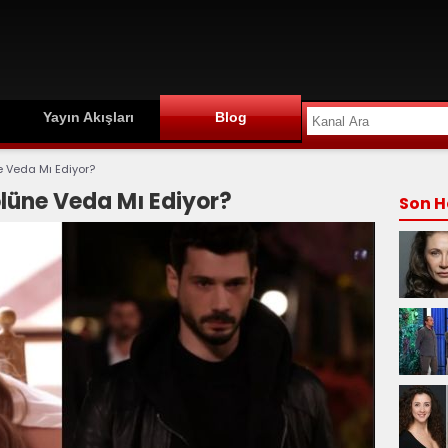
Yayın Akışları
Blog
 Veda Mı Ediyor?
lüne Veda Mı Ediyor?
Son H