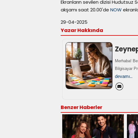
Ekranların sevilen dizisi Hudutsuz
akşamı saat 20.00'de
NOW
ekranla
29-04-2025
Yazar Hakkında
Zeyne
Merhaba! Ben
Bilgisayar P
devamı..
Benzer Haberler