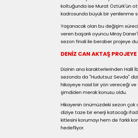
koltuğunda ise Murat Öztürk'ün o
kadrosunda büyük bir yenilenme sü
Yaşanacak olan bu değişim sürecini
veren başarılı oyuncu Miray Daner'
sezon finali ile beraber projeye d
DENİZ CAN AKTAŞ PROJEYE
Dizinin ana karakterlerinden Halil
sezonda da "Hudutsuz Sevda" diz
hikayeye nasıl bir yön vereceği ve 
şimdiden merak konusu oldu.
Hikayenin önümüzdeki sezon çok dah
diziye taze bir enerji katacağı ifa
kitlesini korumayı hem de farklı kon
hedefliyor.