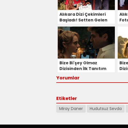
Alıkara Dizi Çekimleri
Alık
Başladı! Setten Gelen
Fot
Fotoğraflar Dikkat
Çekti!
Bize Bi'şey Olmaz
Biz
Dizisinden İlk Tanıtım
Dizi
Fragmanı Paylaşıldı!
Payl
Yorumlar
Etiketler
Miray Daner
Hudutsuz Sevda