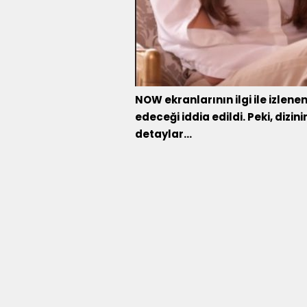
NOW ekranlarının ilgi ile izlen
edeceği iddia edildi. Peki, dizi
detaylar...