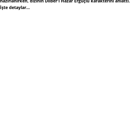
hazırlanırken, dizinin Dilber'i Hazar Ergüçlü karakterini anlattı.
İşte detaylar...