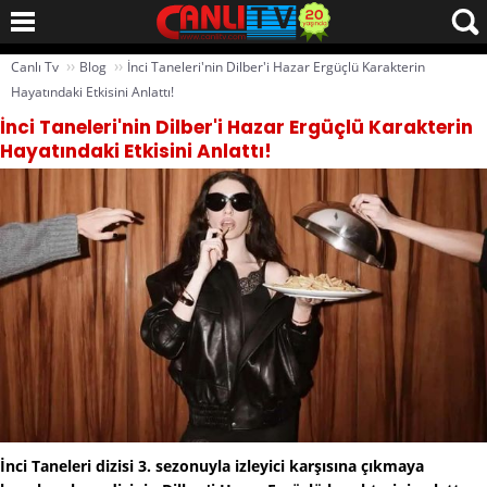
››
››
Canlı Tv
Blog
İnci Taneleri'nin Dilber'i Hazar Ergüçlü Karakterin
Hayatındaki Etkisini Anlattı!
İnci Taneleri'nin Dilber'i Hazar Ergüçlü Karakterin
Hayatındaki Etkisini Anlattı!
İnci Taneleri dizisi 3. sezonuyla izleyici karşısına çıkmaya