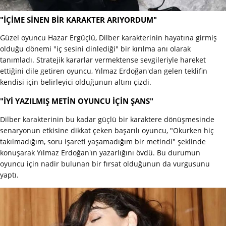
"İÇİME SİNEN BİR KARAKTER ARIYORDUM"
Güzel oyuncu Hazar Ergüçlü, Dilber karakterinin hayatına girmiş
olduğu dönemi "iç sesini dinlediği" bir kırılma anı olarak
tanımladı. Stratejik kararlar vermektense sevgileriyle hareket
ettiğini dile getiren oyuncu, Yılmaz Erdoğan'dan gelen teklifin
kendisi için belirleyici olduğunun altını çizdi.
"İYİ YAZILMIŞ METİN OYUNCU İÇİN ŞANS"
Dilber karakterinin bu kadar güçlü bir karaktere dönüşmesinde
senaryonun etkisine dikkat çeken başarılı oyuncu, "Okurken hiç
takılmadığım, soru işareti yaşamadığım bir metindi" şeklinde
konuşarak Yılmaz Erdoğan'ın yazarlığını övdü. Bu durumun
oyuncu için nadir bulunan bir fırsat olduğunun da vurgusunu
yaptı.