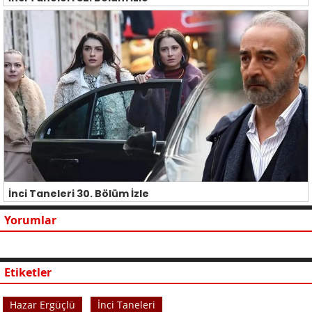
İnci Taneleri 30. Bölüm İzle
Yorumlar
Etiketler
Hazar Ergüçlü
İnci Taneleri