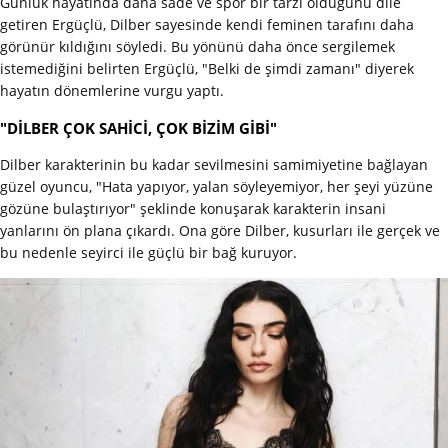
Günlük hayatında daha sade ve spor bir tarzı olduğunu dile
getiren Ergüçlü, Dilber sayesinde kendi feminen tarafını daha
görünür kıldığını söyledi. Bu yönünü daha önce sergilemek
istemediğini belirten Ergüçlü, "Belki de şimdi zamanı" diyerek
hayatın dönemlerine vurgu yaptı.
"DİLBER ÇOK SAHİCİ, ÇOK BİZİM GİBİ"
Dilber karakterinin bu kadar sevilmesini samimiyetine bağlayan
güzel oyuncu, "Hata yapıyor, yalan söyleyemiyor, her şeyi yüzüne
gözüne bulaştırıyor" şeklinde konuşarak karakterin insani
yanlarını ön plana çıkardı. Ona göre Dilber, kusurları ile gerçek ve
bu nedenle seyirci ile güçlü bir bağ kuruyor.