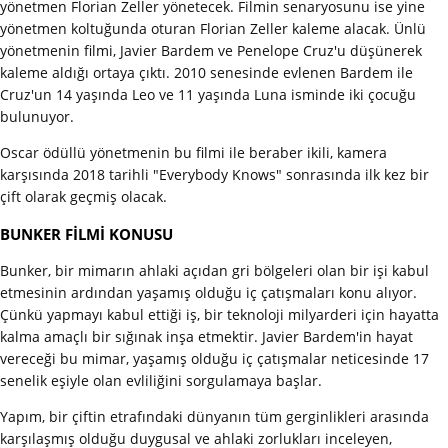
yönetmen Florian Zeller yönetecek. Filmin senaryosunu ise yine
yönetmen koltuğunda oturan Florian Zeller kaleme alacak. Ünlü
yönetmenin filmi, Javier Bardem ve Penelope Cruz'u düşünerek
kaleme aldığı ortaya çıktı. 2010 senesinde evlenen Bardem ile
Cruz'un 14 yaşında Leo ve 11 yaşında Luna isminde iki çocuğu
bulunuyor.
Oscar ödüllü yönetmenin bu filmi ile beraber ikili, kamera
karşısında 2018 tarihli "Everybody Knows" sonrasında ilk kez bir
çift olarak geçmiş olacak.
BUNKER FİLMİ KONUSU
Bunker, bir mimarın ahlaki açıdan gri bölgeleri olan bir işi kabul
etmesinin ardından yaşamış olduğu iç çatışmaları konu alıyor.
Çünkü yapmayı kabul ettiği iş, bir teknoloji milyarderi için hayatta
kalma amaçlı bir sığınak inşa etmektir. Javier Bardem'in hayat
vereceği bu mimar, yaşamış olduğu iç çatışmalar neticesinde 17
senelik eşiyle olan evliliğini sorgulamaya başlar.
Yapım, bir çiftin etrafındaki dünyanın tüm gerginlikleri arasında
karşılaşmış olduğu duygusal ve ahlaki zorlukları inceleyen,