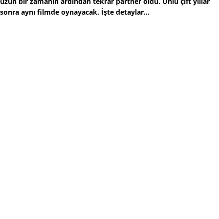
uzun bir zamanın ardından tekrar partner oldu. Ünlü çift yıllar
sonra aynı filmde oynayacak. İşte detaylar...