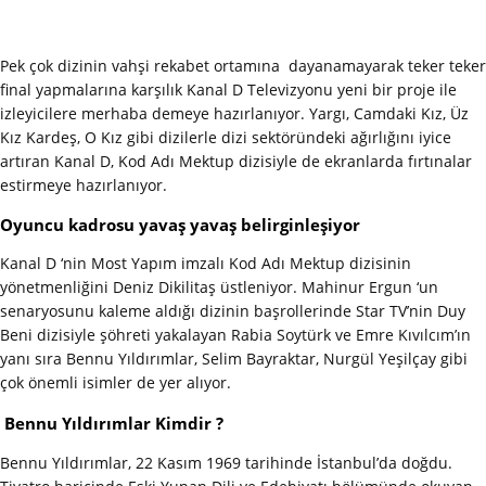
Pek çok dizinin vahşi rekabet ortamına dayanamayarak teker teker
final yapmalarına karşılık Kanal D Televizyonu yeni bir proje ile
izleyicilere merhaba demeye hazırlanıyor. Yargı, Camdaki Kız, Üz
Kız Kardeş, O Kız gibi dizilerle dizi sektöründeki ağırlığını iyice
artıran Kanal D, Kod Adı Mektup dizisiyle de ekranlarda fırtınalar
estirmeye hazırlanıyor.
Oyuncu kadrosu yavaş yavaş belirginleşiyor
Kanal D ‘nin Most Yapım imzalı Kod Adı Mektup dizisinin
yönetmenliğini Deniz Dikilitaş üstleniyor. Mahinur Ergun ‘un
senaryosunu kaleme aldığı dizinin başrollerinde Star TV’nin Duy
Beni dizisiyle şöhreti yakalayan Rabia Soytürk ve Emre Kıvılcım’ın
yanı sıra Bennu Yıldırımlar, Selim Bayraktar, Nurgül Yeşilçay gibi
çok önemli isimler de yer alıyor.
Bennu Yıldırımlar Kimdir ?
Bennu Yıldırımlar, 22 Kasım 1969 tarihinde İstanbul’da doğdu.