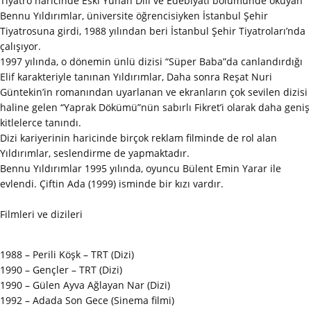
Tiyatro haricinde Eski Yunan Dili ve Edebiyatı bölümünde okuyan
Bennu Yıldırımlar, üniversite öğrencisiyken İstanbul Şehir
Tiyatrosuna girdi, 1988 yılından beri İstanbul Şehir Tiyatroları’nda
çalışıyor.
1997 yılında, o dönemin ünlü dizisi “Süper Baba”da canlandırdığı
Elif karakteriyle tanınan Yıldırımlar, Daha sonra Reşat Nuri
Güntekin’in romanından uyarlanan ve ekranların çok sevilen dizisi
haline gelen “Yaprak Dökümü”nün sabırlı Fikret’i olarak daha geniş
kitlelerce tanındı.
Dizi kariyerinin haricinde birçok reklam filminde de rol alan
Yıldırımlar, seslendirme de yapmaktadır.
Bennu Yıldırımlar 1995 yılında, oyuncu Bülent Emin Yarar ile
evlendi. Çiftin Ada (1999) isminde bir kızı vardır.
Filmleri ve dizileri
1988 – Perili Köşk – TRT (Dizi)
1990 – Gençler – TRT (Dizi)
1990 – Gülen Ayva Ağlayan Nar (Dizi)
1992 – Adada Son Gece (Sinema filmi)