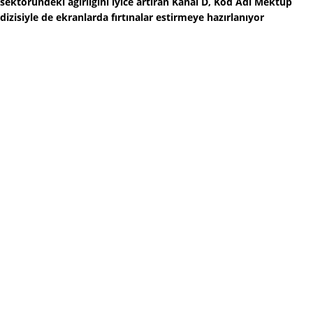
sektöründeki ağırlığını iyice artıran Kanal D, Kod Adı Mektup
dizisiyle de ekranlarda fırtınalar estirmeye hazırlanıyor