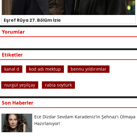
Eşref Rüya 27. Bölüm İzle
Yorumlar
Etiketler
kanal d
kod adı mektup
bennu yıldırımlar
nurgül yeşilçay
rabia soytürk
Son Haberler
Ece Dizdar Sevdam Karadeniz'in Şehnaz'ı Olmaya
Hazırlanıyor!