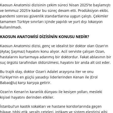
Kaosun Anatomisi dizisinin çekim süreci Nisan 2025'te başlamıştı
ve temmuz 2025'e kadar bu süreç devam etti. Prodüksiyon ekibi,
pandemi sonrası güvenlik standartlarına uygun çalıştı. Çekimler
tamamen Türkiye sınırları içinde yapıldı ve yurt dışı lokasyon
kullanılmadı.
KAOSUN ANATOMİSİ DİZİSİNİN KONUSU NEDİR?
Kaosun Anatomisi dizisi, genç ve idealist bir doktor olan Ozan'ın
(Aytaç Şaşmaz) hayatını konu alıyor. Acil serviste çalışan Ozan,
hastalarını kurtarmaya adanmış bir doktordur. Fakat ablasının bir
suç örgütü tarafından öldürülmesi, hayatını bir anda alt üst eder.
Bu trajik olay, doktor Ozan'ı Adalet arayışına iter ve onu
Türkiye'nin en güçlü yasadışı liderlerinden Kenan ile (Erol
Babaoğlu) karşı karşıya getirir.
Ozan'ın Kenan'ın karanlık dünyası ile kesişen yolları, mesleki
kişisel hayatını derinden etkiler.
İstanbul'un kaotik sokakları ve hastane koridorlarında geçen
hikaye, tıbbi etik, yeraltı çeteleri, intikam ve sistem eleştirisi gibi