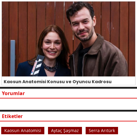
Kaosun Anatomisi Konusu ve Oyuncu Kadrosu
Yorumlar
Etiketler
Kaosun Anatomisi
Aytaç Şaşmaz
Serra Arıtürk