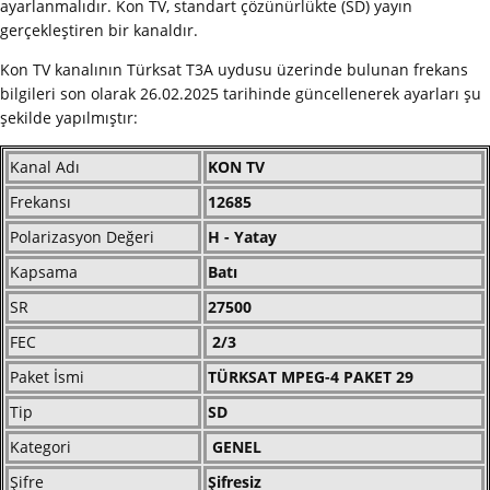
ayarlanmalıdır. Kon TV, standart çözünürlükte (SD) yayın
gerçekleştiren bir kanaldır.
Kon TV kanalının Türksat T3A uydusu üzerinde bulunan frekans
bilgileri son olarak 26.02.2025 tarihinde güncellenerek ayarları şu
şekilde yapılmıştır:
Kanal Adı
KON TV
Frekansı
12685
Polarizasyon Değeri
H - Yatay
Kapsama
Batı
SR
27500
FEC
2/3
Paket İsmi
TÜRKSAT MPEG-4 PAKET 29
Tip
SD
Kategori
GENEL
Şifre
Şifresiz