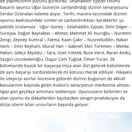
de yapımcısının yüzünü güldürdü. Selahaddin Eyyubi rolünü
başarılı oyuncu Uğur Güneş’in canlandırdığı dizinin senaryosunu
Serdar Özönalan kaleme alıyor. Tarihi, macera tarzındaki dizinin
oyuncu kadrosundaki isimler ve canlandırdıkları karakterler şu
şekilde sıralanıyor : Uğur Güneş - Selahaddin Eyyubi, Dilin Döger –
Süreyya, Doğan Bayraktar – Ahmet, Mehmet Ali Nuroğlu – Nurettin
Zengi, Zeynep Kumral – Fatma, Kaan Çakır – Nusredüddin, Hakan
Vanlı – Emir Reyhani, Murat Han – Gabriel, Ekin Türkmen – Melike
Hatun, Gökçe Akyıldız – Sara, İzzet Yüksek, Buse Varol, Baran Andıç,
Sezgin Uzunbekiroğlu, Özgür Cem Tuğluk, Ömer Turan. İlk
bölümünde büyük bir başarıya imza atan dizi gelecek bölümlerde
de aynı başarıyı sürdürebilecek mi konusu merak ediliyor. Hikayesi
ile izleyiciyi asırlar öncesine götüren dizinin bugünün de aktüel
konularının başında gelen Kudüs’ü senaryonun merkezine alması
ilgiyi gün geçtikçe artırması bekleniyor. Oyuncuların birbirleri ile
olan uyumu da dikkatlerden kaçmazken zengin prodüksiyon da
diziyi izlenir kılan unsurların başında geliyor.