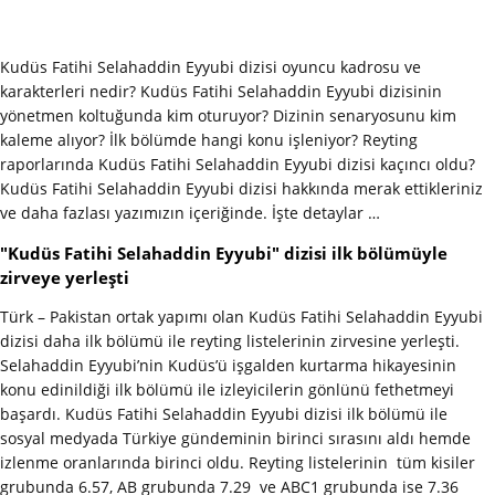
Kudüs Fatihi Selahaddin Eyyubi dizisi oyuncu kadrosu ve
karakterleri nedir? Kudüs Fatihi Selahaddin Eyyubi dizisinin
yönetmen koltuğunda kim oturuyor? Dizinin senaryosunu kim
kaleme alıyor? İlk bölümde hangi konu işleniyor? Reyting
raporlarında Kudüs Fatihi Selahaddin Eyyubi dizisi kaçıncı oldu?
Kudüs Fatihi Selahaddin Eyyubi dizisi hakkında merak ettikleriniz
ve daha fazlası yazımızın içeriğinde. İşte detaylar …
"Kudüs Fatihi Selahaddin Eyyubi" dizisi ilk bölümüyle
zirveye yerleşti
Türk – Pakistan ortak yapımı olan Kudüs Fatihi Selahaddin Eyyubi
dizisi daha ilk bölümü ile reyting listelerinin zirvesine yerleşti.
Selahaddin Eyyubi’nin Kudüs’ü işgalden kurtarma hikayesinin
konu edinildiği ilk bölümü ile izleyicilerin gönlünü fethetmeyi
başardı. Kudüs Fatihi Selahaddin Eyyubi dizisi ilk bölümü ile
sosyal medyada Türkiye gündeminin birinci sırasını aldı hemde
izlenme oranlarında birinci oldu. Reyting listelerinin tüm kisiler
grubunda 6.57, AB grubunda 7.29 ve ABC1 grubunda ise 7.36