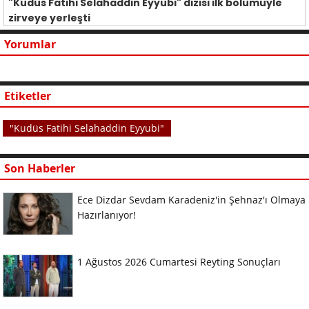
"Kudüs Fatihi Selahaddin Eyyubi" dizisi ilk bölümüyle
zirveye yerleşti
Yorumlar
Etiketler
"Kudüs Fatihi Selahaddin Eyyubi"
Son Haberler
Ece Dizdar Sevdam Karadeniz'in Şehnaz'ı Olmaya
Hazırlanıyor!
1 Ağustos 2026 Cumartesi Reyting Sonuçları