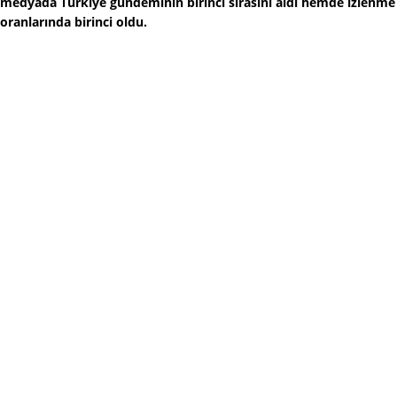
medyada Türkiye gündeminin birinci sırasını aldı hemde izlenme
oranlarında birinci oldu.