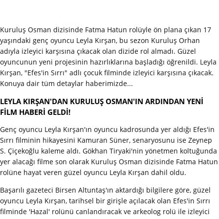
Kuruluş Osman dizisinde Fatma Hatun rolüyle ön plana çıkan 17
yaşındaki genç oyuncu Leyla Kırşan, bu sezon Kuruluş Orhan
adıyla izleyici karşısına çıkacak olan dizide rol almadı. Güzel
oyuncunun yeni projesinin hazırlıklarına başladığı öğrenildi. Leyla
Kırşan, "Efes'in Sırrı" adlı çocuk filminde izleyici karşısına çıkacak.
Konuya dair tüm detaylar haberimizde...
LEYLA KIRŞAN'DAN KURULUŞ OSMAN'IN ARDINDAN YENİ
FİLM HABERİ GELDİ!
Genç oyuncu Leyla Kırşan'ın oyuncu kadrosunda yer aldığı Efes'in
Sırrı filminin hikayesini Kamuran Süner, senaryosunu ise Zeynep
S. Çiçekoğlu kaleme aldı. Gökhan Tiryaki'nin yönetmen koltuğunda
yer alacağı filme son olarak Kuruluş Osman dizisinde Fatma Hatun
rolüne hayat veren güzel oyuncu Leyla Kırşan dahil oldu.
Başarılı gazeteci Birsen Altuntaş'ın aktardığı bilgilere göre, güzel
oyuncu Leyla Kırşan, tarihsel bir girişle açılacak olan Efes'in Sırrı
filminde 'Hazal' rolünü canlandıracak ve arkeolog rolü ile izleyici