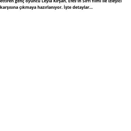
ettiren genç oyuncu Leyla Kırşan, Efes'in Sırrı filmi ile izleyici
karşısına çıkmaya hazırlanıyor. İşte detaylar...