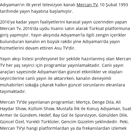
Adıyaman'ın ilk yerel televizyon kanalı
Mercan TV
, 10 Şubat 1993
tarihinde yayın hayatına başlamıştır.
2016'ya kadar yayın faaliyetlerini karasal yayın üzerinden yapan
Mercan Tv, 2016'da uydu lisansı satın alarak Türksat platformuna
giriş yapmıştır. Yayın akışında Adıyaman'la ilgili zengin içerikler
bulunduran kanalın en büyük rakibi yine Adıyaman'da yayın
hizmetlerini devam ettiren Asu TV'dir.
Yayın akışı listesi profesyonel bir şekilde hazırlanmış olan Mercan
TV her yaş seyirci için programlar yayınlamaktadır. Canlı yayın
araçları sayesinde Adıyaman'dan güncel etkinlikler ve olayları
seyircilerine canlı yayın ile aktarırken, kanalın deneyimli
muhabirleri sokağa çıkarak halkın güncel sorunlarını ekranlara
taşımaktadır.
Mercan TV'de yayınlanan programlar; Mertçe, Denge Dıla, Ali
Haydar Show, Küllüm Show, Mustafa İlik ile Konuş Adıyaman, Suat
Armer ile Gündem, Hedef, Bay Gol ile Sporvizyon, Gönülden Dile,
Güncel Özel, Yürekli Türklüler, Gencim Güzelim şeklindedir. Peki,
Mercan TV'yi hangi platformlardan ya da frekanslardan izlemek