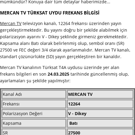
mümkündür? Konuya dair tüm detaylar haberimizde...
MERCAN TV TÜRKSAT UYDU FREKANS BİLGİSİ
Mercan TV
televizyon kanalı, 12264 frekansı üzerinden yayın
gerçekleştirmektedir. Bu yayını doğru bir şekilde alabilmek için
polarizasyon ayarını V - Dikey şeklinde girmeniz gerekmektedir.
Kapsama alanı Batı olarak belirlenmiş olup, sembol oranı (SR)
27500 ve FEC değeri 3/4 olarak ayarlanmalıdır. Mercan TV kanalı,
standart çözünürlükte (SD) yayın gerçekleştiren bir kanaldır.
Mercan TV kanalının Türksat T4A uydusu üzerinde yer alan
frekans bilgileri en son
24.03.2025
tarihinde güncellenmiş olup,
ayarlamaları şu şekilde yapılmıştır:
Kanal Adı
MERCAN TV
Frekansı
12264
Polarizasyon Değeri
V - Dikey
Kapsama
Batı
SR
27500