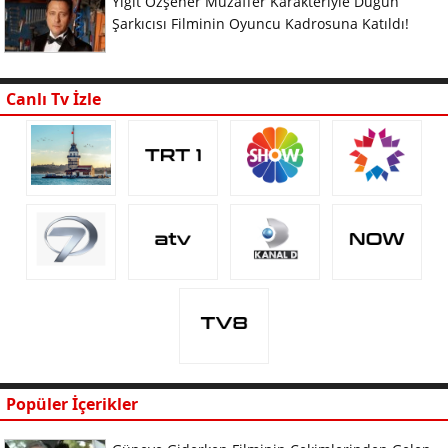
Yiğit Özşener Muzaffer Karakteriyle Düğün
Şarkıcısı Filminin Oyuncu Kadrosuna Katıldı!
Canlı Tv İzle
Popüler İçerikler