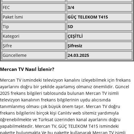
FEC
3/4
Paket İsmi
GÜÇ TELEKOM T415
Tip
SD
Kategori
ÇEŞİTLİ
Şifre
Şifresiz
Güncelleme
24.03.2025
Mercan TV Nasıl İzlenir?
Mercan TV ismindeki televizyon kanalını izleyebilmek için frekans
ayarlarını doğru bir şekilde ayarlamış olmanız önemlidir. Güncel
2025 frekans bilgileri tablosunda bulunan Mercan TV isimli
televizyon kanalının frekans bilgilerinin uydu alıcısında
tanımlanmış olması çok büyük önem taşır. Mercan TV doğru
frekans bilgilerini birçok kişi Canlıtv web sitemiz yardımıyla
öğrenebilmekte ve Türksat üzerinden kanal ayarlarını doğru
yapabilmektedir. Mercan TV, GÜÇ TELEKOM T415 ismindeki
pakette bulunmakta Ve bu pakette kullanarak Mercan TV isimli