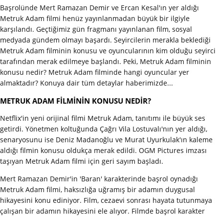
Başrolünde Mert Ramazan Demir ve Ercan Kesal'ın yer aldığı
Metruk Adam filmi henüz yayınlanmadan büyük bir ilgiyle
karşılandı. Geçtiğimiz gün fragmanı yayınlanan film, sosyal
medyada gündem olmayı başardı. Seyircilerin merakla beklediği
Metruk Adam filminin konusu ve oyuncularının kim olduğu seyirci
tarafından merak edilmeye başlandı. Peki, Metruk Adam filminin
konusu nedir? Metruk Adam filminde hangi oyuncular yer
almaktadır? Konuya dair tüm detaylar haberimizde...
METRUK ADAM FİLMİNİN KONUSU NEDİR?
Netflix'in yeni orijinal filmi Metruk Adam, tanıtımı ile büyük ses
getirdi. Yönetmen koltuğunda Çağrı Vila Lostuvalı'nın yer aldığı,
senaryosunu ise Deniz Madanoğlu ve Murat Uyurkulak'ın kaleme
aldığı filmin konusu oldukça merak edildi. OGM Pictures imzası
taşıyan Metruk Adam filmi için geri sayım başladı.
Mert Ramazan Demir'in 'Baran' karakterinde başrol oynadığı
Metruk Adam filmi, haksızlığa uğramış bir adamın duygusal
hikayesini konu ediniyor. Film, cezaevi sonrası hayata tutunmaya
çalışan bir adamın hikayesini ele alıyor. Filmde başrol karakter