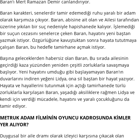
Baran'ı Mert Ramazan Demir canlandırıyor.
Baran karakteri, senelerdir tamir edemediği ruhu yaralı bir adam
olarak karşımıza çıkıyor. Baran, abisine ait olan ve Ailesi tarafından
üzerine yıkılan bir suç nedeniyle hapishanede kalıyor. İşlemediği
bir suçun cezasını senelerce çeken Baran, hayatını yeni baştan
yazmak istiyor. Özgürlüğüne kavuştuktan sonra hayata tututmaya
çalışan Baran, bu hedefle tamirhane açmak istiyor.
Başına geleceklerden habersiz olan Baran, Bu sırada ailesinin
geçirdiği kaza yüzünden yeniden çeşitli zorluklarla savaşmaya
başlıyor. Yeni hayatını umduğu gibi başlayamayan Baran'ın
duvarlarını indiren yeğeni Lidya, ona sil baştan bir hayat yazıyor.
Hayata ve hayallerini tutunmak için açtığı tamirhanede türlü
zorluklarla karşılaşan Baran, yaşadığı aksiliklere rağmen Lidya ve
kendi için verdiği mücadele, hayatını ve yaralı çocukluğunu da
tamir ediyor.
METRUK ADAM FİLMİNİN OYUNCU KADROSUNDA KİMLER
YER ALIYOR?
Duygusal bir aile dramı olarak izleyici karşısına çıkacak olan