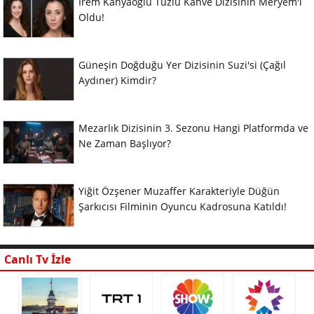
İrem Kahyaoğlu Tuzlu Kahve Dizisinin Meryem'i
Oldu!
Güneşin Doğduğu Yer Dizisinin Suzi'si (Çağıl
Aydıner) Kimdir?
Mezarlık Dizisinin 3. Sezonu Hangi Platformda ve
Ne Zaman Başlıyor?
Yiğit Özşener Muzaffer Karakteriyle Düğün
Şarkıcısı Filminin Oyuncu Kadrosuna Katıldı!
Canlı Tv İzle