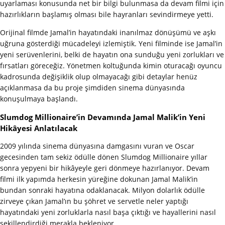
uyarlaması konusunda net bir bilgi bulunmasa da devam filmi için
hazırlıkların başlamış olması bile hayranları sevindirmeye yetti.
Orijinal filmde Jamal’in hayatındaki inanılmaz dönüşümü ve aşkı
uğruna gösterdiği mücadeleyi izlemiştik. Yeni filminde ise Jamal’in
yeni serüvenlerini, belki de hayatın ona sunduğu yeni zorlukları ve
fırsatları göreceğiz. Yönetmen koltuğunda kimin oturacağı oyuncu
kadrosunda değişiklik olup olmayacağı gibi detaylar henüz
açıklanmasa da bu proje şimdiden sinema dünyasında
konuşulmaya başlandı.
Slumdog Millionaire’in Devamında Jamal Malik’in Yeni
Hikâyesi Anlatılacak
2009 yılında sinema dünyasına damgasını vuran ve Oscar
gecesinden tam sekiz ödülle dönen Slumdog Millionaire yıllar
sonra yepyeni bir hikâyeyle geri dönmeye hazırlanıyor. Devam
filmi ilk yapımda herkesin yüreğine dokunan Jamal Malik’in
bundan sonraki hayatına odaklanacak. Milyon dolarlık ödülle
zirveye çıkan Jamal’ın bu şöhret ve servetle neler yaptığı
hayatındaki yeni zorluklarla nasıl başa çıktığı ve hayallerini nasıl
şekillendirdiği merakla bekleniyor.