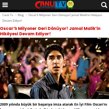
››
››
Canlı Tv
Blog
Oscar’lı Milyoner Geri Dönüyor! Jamal Malik’in Hikâyesi
Devam Ediyor!
Oscar’lı Milyoner Geri Dönüyor! Jamal Malik’in
Hikâyesi Devam Ediyor!
2009 yılında büyük bir başarıya imza atarak En İyi Film Oscarı’nı