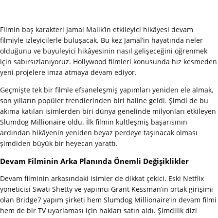
Filmin baş karakteri Jamal Malik’in etkileyici hikâyesi devam
filmiyle izleyicilerle buluşacak. Bu kez Jamal’in hayatında neler
olduğunu ve büyüleyici hikâyesinin nasıl gelişeceğini öğrenmek
için sabırsızlanıyoruz. Hollywood filmleri konusunda hız kesmeden
yeni projelere imza atmaya devam ediyor.
Geçmişte tek bir filmle efsaneleşmiş yapımları yeniden ele almak,
son yılların popüler trendlerinden biri haline geldi. Şimdi de bu
akıma katılan isimlerden biri dünya genelinde milyonları etkileyen
Slumdog Millionaire oldu. İlk filmin kültleşmiş başarısının
ardından hikâyenin yeniden beyaz perdeye taşınacak olması
şimdiden büyük bir heyecan yarattı.
Devam Filminin Arka Planında Önemli Değişiklikler
Devam filminin arkasındaki isimler de dikkat çekici. Eski Netflix
yöneticisi Swati Shetty ve yapımcı Grant Kessman’ın ortak girişimi
olan Bridge7 yapım şirketi hem Slumdog Millionaire’in devam filmi
hem de bir TV uyarlaması için hakları satın aldı. Şimdilik dizi