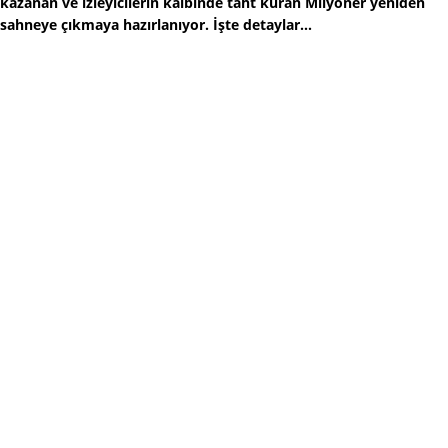
kazanan ve izleyicilerin kalbinde taht kuran Milyoner yeniden
sahneye çıkmaya hazırlanıyor. İşte detaylar...