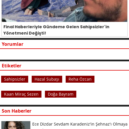
Final Haberleriyle Gündeme Gelen Sahipsizler'in
Yönetmeni Değişti!
Yorumlar
Etiketler
Sahipsizler
Hazal Subaşı
Reha Özcan
Kaan Miraç Sezen
Doğa Bayram
Son Haberler
Ece Dizdar Sevdam Karadeniz'in Şehnaz'ı Olmaya