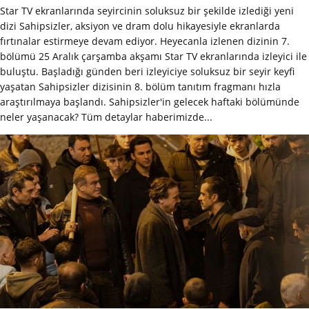
Star TV ekranlarında seyircinin soluksuz bir şekilde izlediği yeni
dizi Sahipsizler, aksiyon ve dram dolu hikayesiyle ekranlarda
fırtınalar estirmeye devam ediyor. Heyecanla izlenen dizinin 7.
bölümü 25 Aralık çarşamba akşamı Star TV ekranlarında izleyici ile
buluştu. Başladığı günden beri izleyiciye soluksuz bir seyir keyfi
yaşatan Sahipsizler dizisinin 8. bölüm tanıtım fragmanı hızla
araştırılmaya başlandı. Sahipsizler'in gelecek haftaki bölümünde
neler yaşanacak? Tüm detaylar haberimizde...