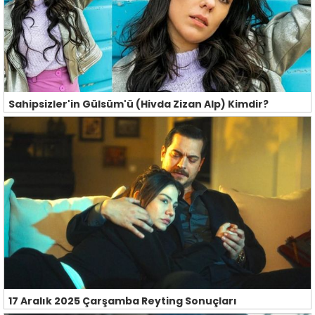
Sahipsizler'in Gülsüm'ü (Hivda Zizan Alp) Kimdir?
17 Aralık 2025 Çarşamba Reyting Sonuçları