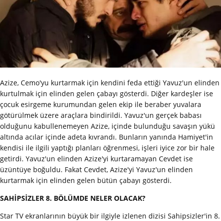
Azize, Cemo'yu kurtarmak için kendini feda ettiği Yavuz'un elinden
kurtulmak için elinden gelen çabayı gösterdi. Diğer kardeşler ise
çocuk esirgeme kurumundan gelen ekip ile beraber yuvalara
götürülmek üzere araçlara bindirildi. Yavuz'un gerçek babası
olduğunu kabullenemeyen Azize, içinde bulunduğu savaşın yükü
altında acılar içinde adeta kıvrandı. Bunların yanında Hamiyet'in
kendisi ile ilgili yaptığı planları öğrenmesi, işleri iyice zor bir hale
getirdi. Yavuz'un elinden Azize'yi kurtaramayan Cevdet ise
üzüntüye boğuldu. Fakat Cevdet, Azize'yi Yavuz'un elinden
kurtarmak için elinden gelen bütün çabayı gösterdi.
SAHİPSİZLER 8. BÖLÜMDE NELER OLACAK?
Star TV ekranlarının büyük bir ilgiyle izlenen dizisi Sahipsizler'in 8.