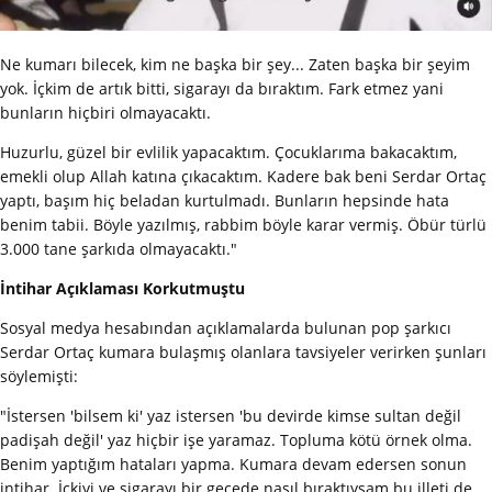
Ne kumarı bilecek, kim ne başka bir şey... Zaten başka bir şeyim
yok. İçkim de artık bitti, sigarayı da bıraktım. Fark etmez yani
bunların hiçbiri olmayacaktı.
Huzurlu, güzel bir evlilik yapacaktım. Çocuklarıma bakacaktım,
emekli olup Allah katına çıkacaktım. Kadere bak beni Serdar Ortaç
yaptı, başım hiç beladan kurtulmadı. Bunların hepsinde hata
benim tabii. Böyle yazılmış, rabbim böyle karar vermiş. Öbür türlü
3.000 tane şarkıda olmayacaktı."
İntihar Açıklaması Korkutmuştu
Sosyal medya hesabından açıklamalarda bulunan pop şarkıcı
Serdar Ortaç kumara bulaşmış olanlara tavsiyeler verirken şunları
söylemişti:
"İstersen 'bilsem ki' yaz istersen 'bu devirde kimse sultan değil
padişah değil' yaz hiçbir işe yaramaz. Topluma kötü örnek olma.
Benim yaptığım hataları yapma. Kumara devam edersen sonun
intihar. İçkiyi ve sigarayı bir gecede nasıl bıraktıysam bu illeti de