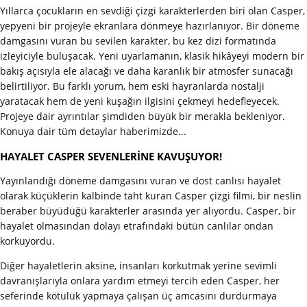
Yıllarca çocukların en sevdiği çizgi karakterlerden biri olan Casper,
yepyeni bir projeyle ekranlara dönmeye hazırlanıyor. Bir döneme
damgasını vuran bu sevilen karakter, bu kez dizi formatında
izleyiciyle buluşacak. Yeni uyarlamanın, klasik hikâyeyi modern bir
bakış açısıyla ele alacağı ve daha karanlık bir atmosfer sunacağı
belirtiliyor. Bu farklı yorum, hem eski hayranlarda nostalji
yaratacak hem de yeni kuşağın ilgisini çekmeyi hedefleyecek.
Projeye dair ayrıntılar şimdiden büyük bir merakla bekleniyor.
Konuya dair tüm detaylar haberimizde...
HAYALET CASPER SEVENLERİNE KAVUŞUYOR!
Yayınlandığı döneme damgasını vuran ve dost canlısı hayalet
olarak küçüklerin kalbinde taht kuran Casper çizgi filmi, bir neslin
beraber büyüdüğü karakterler arasında yer alıyordu. Casper, bir
hayalet olmasından dolayı etrafındaki bütün canlılar ondan
korkuyordu.
Diğer hayaletlerin aksine, insanları korkutmak yerine sevimli
davranışlarıyla onlara yardım etmeyi tercih eden Casper, her
seferinde kötülük yapmaya çalışan üç amcasını durdurmaya