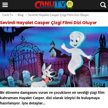
››
››
Canlı Tv
Blog
Sevimli Hayalet Casper Çizgi Filmi Dizi Oluyor
Sevimli Hayalet Casper Çizgi Filmi Dizi Oluyor
Bir döneme damgasını vuran ve çocukların en sevdiği çizgi film
kahramanı Hayalet Casper, dizi olarak izleyici ile buluşmaya
hazırlanıyor. İşte detaylar...