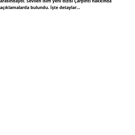
arasındaydı. Sevilen isim yeni dizisi Çarpıntı hakkında
açıklamalarda bulundu. İşte detaylar...