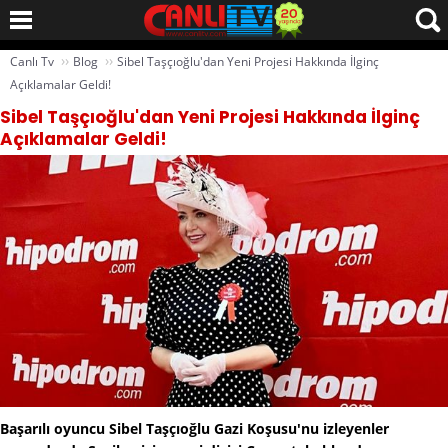
››
››
Canlı Tv
Blog
Sibel Taşçıoğlu'dan Yeni Projesi Hakkında İlginç
Açıklamalar Geldi!
Sibel Taşçıoğlu'dan Yeni Projesi Hakkında İlginç
Açıklamalar Geldi!
Başarılı oyuncu Sibel Taşçıoğlu Gazi Koşusu'nu izleyenler