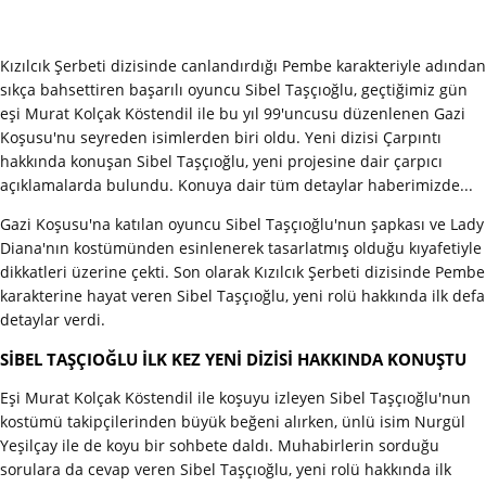
Kızılcık Şerbeti dizisinde canlandırdığı Pembe karakteriyle adından
sıkça bahsettiren başarılı oyuncu Sibel Taşçıoğlu, geçtiğimiz gün
eşi Murat Kolçak Köstendil ile bu yıl 99'uncusu düzenlenen Gazi
Koşusu'nu seyreden isimlerden biri oldu. Yeni dizisi Çarpıntı
hakkında konuşan Sibel Taşçıoğlu, yeni projesine dair çarpıcı
açıklamalarda bulundu. Konuya dair tüm detaylar haberimizde...
Gazi Koşusu'na katılan oyuncu Sibel Taşçıoğlu'nun şapkası ve Lady
Diana'nın kostümünden esinlenerek tasarlatmış olduğu kıyafetiyle
dikkatleri üzerine çekti. Son olarak Kızılcık Şerbeti dizisinde Pembe
karakterine hayat veren Sibel Taşçıoğlu, yeni rolü hakkında ilk defa
detaylar verdi.
SİBEL TAŞÇIOĞLU İLK KEZ YENİ DİZİSİ HAKKINDA KONUŞTU
Eşi Murat Kolçak Köstendil ile koşuyu izleyen Sibel Taşçıoğlu'nun
kostümü takipçilerinden büyük beğeni alırken, ünlü isim Nurgül
Yeşilçay ile de koyu bir sohbete daldı. Muhabirlerin sorduğu
sorulara da cevap veren Sibel Taşçıoğlu, yeni rolü hakkında ilk