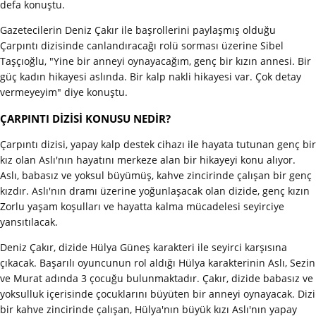
defa konuştu.
Gazetecilerin Deniz Çakır ile başrollerini paylaşmış olduğu
Çarpıntı dizisinde canlandıracağı rolü sorması üzerine Sibel
Taşçıoğlu, "Yine bir anneyi oynayacağım, genç bir kızın annesi. Bir
güç kadın hikayesi aslında. Bir kalp nakli hikayesi var. Çok detay
vermeyeyim" diye konuştu.
ÇARPINTI DİZİSİ KONUSU NEDİR?
Çarpıntı dizisi, yapay kalp destek cihazı ile hayata tutunan genç bir
kız olan Aslı'nın hayatını merkeze alan bir hikayeyi konu alıyor.
Aslı, babasız ve yoksul büyümüş, kahve zincirinde çalışan bir genç
kızdır. Aslı'nın dramı üzerine yoğunlaşacak olan dizide, genç kızın
Zorlu yaşam koşulları ve hayatta kalma mücadelesi seyirciye
yansıtılacak.
Deniz Çakır, dizide Hülya Güneş karakteri ile seyirci karşısına
çıkacak. Başarılı oyuncunun rol aldığı Hülya karakterinin Aslı, Sezin
ve Murat adında 3 çocuğu bulunmaktadır. Çakır, dizide babasız ve
yoksulluk içerisinde çocuklarını büyüten bir anneyi oynayacak. Dizi
bir kahve zincirinde çalışan, Hülya'nın büyük kızı Aslı'nın yapay