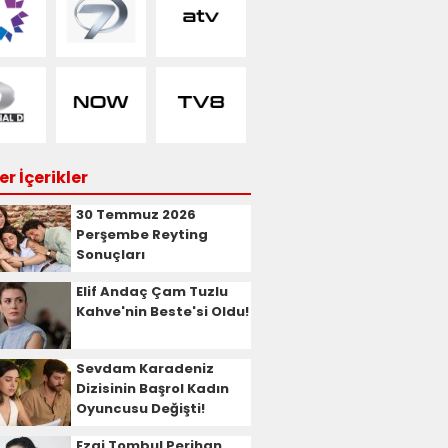
r İçerikler
30 Temmuz 2026
Perşembe Reyting
Sonuçları
Elif Andaç Çam Tuzlu
Kahve'nin Beste'si Oldu!
Sevdam Karadeniz
Dizisinin Başrol Kadın
Oyuncusu Değişti!
Ezgi Tombul Perihan