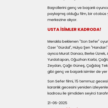
Başrollerini genç ve başarılı oyu
paylaşmış olduğu film, bir otobüs y
merkezine alıyor.
USTA İSİMLER KADRODA!
Merakla beklenen "Son Sefer" oyu
Özer "Gürdal", Hülya Şen "Handan" v
ayrıca Murat Danacı, Berke Üzrek,
Yurdatapan, Oğuzhan Karbi, Çağla 
Zeydan, Çağrı Güneş, Çağdaş Teke
gibi genç ve başarılı isimler de yer 
Son Sefer filmi, 15 temmuz gecesi
karanlık gecesini yeniden izleyen
kadrosu ile şimdiden seyirci taraf
21-06-2025