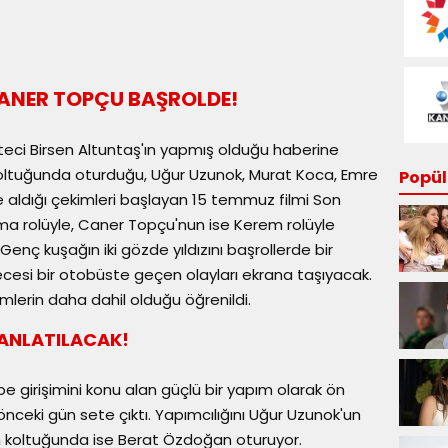
ANER TOPÇU BAŞROLDE!
teci Birsen Altuntaş'ın yapmış olduğu haberine
oltuğunda oturduğu, Uğur Uzunok, Murat Koca, Emre
Popüle
e aldığı çekimleri başlayan 15 temmuz filmi Son
 rolüyle, Caner Topçu'nun ise Kerem rolüyle
enç kuşağın iki gözde yıldızını başrollerde bir
esi bir otobüste geçen olayları ekrana taşıyacak.
mlerin daha dahil olduğu öğrenildi.
 ANLATILACAK!
 girişimini konu alan güçlü bir yapım olarak ön
 önceki gün sete çıktı. Yapımcılığını Uğur Uzunok'un
 koltuğunda ise Berat Özdoğan oturuyor.