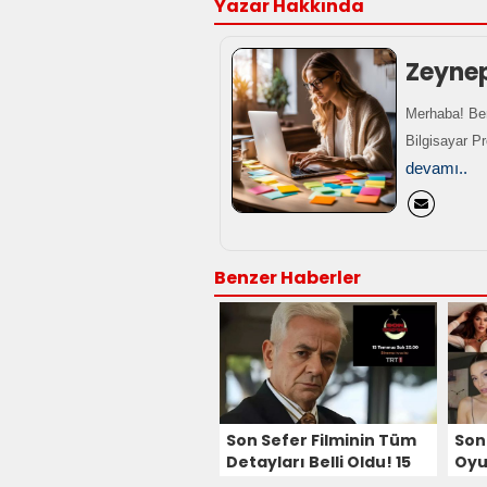
Yazar Hakkında
Zeyne
Merhaba! Ben
Bilgisayar P
devamı..
Benzer Haberler
Son Sefer Filminin Tüm
Son
Detayları Belli Oldu! 15
Oyu
Temmuz'da Seyirciyle
Birb