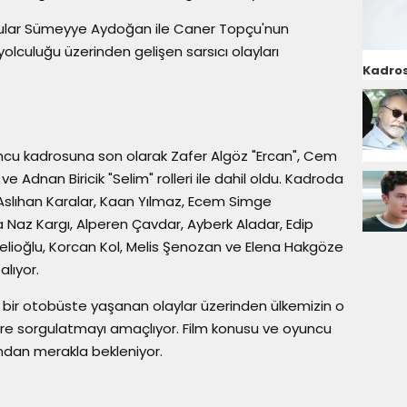
ncular Sümeyye Aydoğan ile Caner Topçu'nun
olculuğu üzerinden gelişen sarsıcı olayları
Kadros
ncu kadrosuna son olarak Zafer Algöz "Ercan", Cem
e Adnan Biricik "Selim" rolleri ile dahil oldu. Kadroda
 Aslıhan Karalar, Kaan Yılmaz, Ecem Simge
Naz Kargı, Alperen Çavdar, Ayberk Aladar, Edip
lioğlu, Korcan Kol, Melis Şenozan ve Elena Hakgöze
alıyor.
 bir otobüste yaşanan olaylar üzerinden ülkemizin o
lere sorgulatmayı amaçlıyor. Film konusu ve oyuncu
ından merakla bekleniyor.