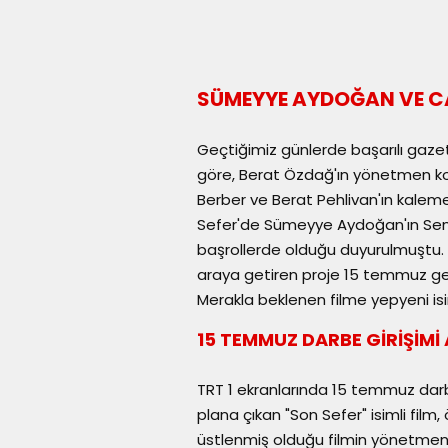
SÜMEYYE AYDOĞAN VE C
Geçtiğimiz günlerde başarılı gaze
göre, Berat Özdağ'ın yönetmen k
Berber ve Berat Pehlivan'ın kalem
Sefer'de Sümeyye Aydoğan'ın Sema
başrollerde olduğu duyurulmuştu. G
araya getiren proje 15 temmuz gec
Merakla beklenen filme yepyeni isi
15 TEMMUZ DARBE GİRİŞİMİ
TRT 1 ekranlarında 15 temmuz darbe
plana çıkan "Son Sefer" isimli film,
üstlenmiş olduğu filmin yönetmen