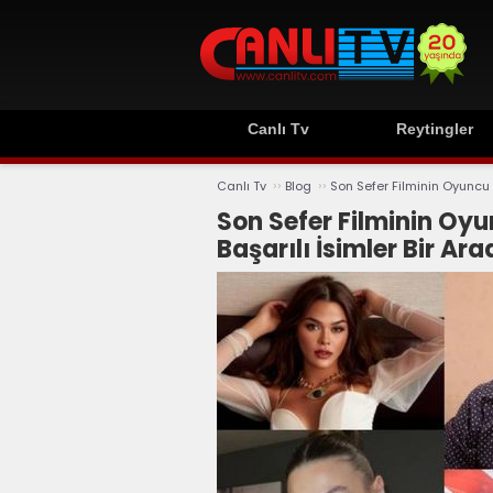
Canlı Tv
Reytingler
››
››
Canlı Tv
Blog
Son Sefer Filminin Oyuncu K
Son Sefer Filminin Oyu
Başarılı İsimler Bir Ara