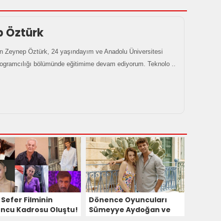
p Öztürk
 Zeynep Öztürk, 24 yaşındayım ve Anadolu Üniversitesi
rogramcılığı bölümünde eğitimime devam ediyorum. Teknolo ..
 Sefer Filminin
Dönence Oyuncuları
ncu Kadrosu Oluştu!
Sümeyye Aydoğan ve
irinden Başarılı
Caner Topçu Son Sefer