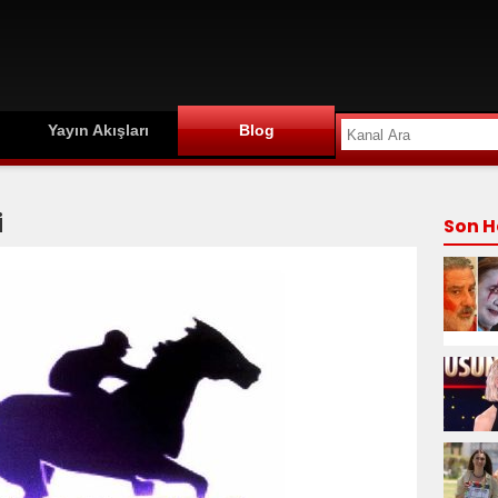
Yayın Akışları
Blog
i
Son H