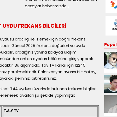
detaylar haberimizde...
 UYDU FREKANS BİLGİLERİ
uydusu aracılığı ile izlemek için doğru frekans
Popüle
ktedir. Güncel 2025 frekans değerleri ve uydu
bulabilir, aradığınız yayına kolayca ulaşım
 menüsünden anten ayarları bölümüne giriş yaparak
olacaktır. Bu aşamada, Tay TV kanalı için 12245
nız gerekmektedir. Polarizasyon ayarını H - Yatay,
arak işleminizi bitirebilirsiniz.
ürksat T4A uydusu üzerinde bulunan frekans bilgileri
llenerek, ayarları şu şekilde yapılmıştır:
T.A.Y TV