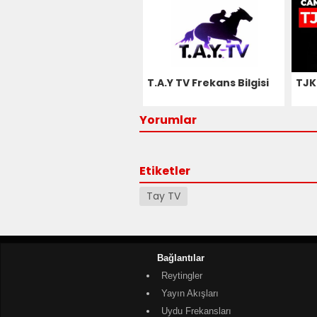
T.A.Y TV Frekans Bilgisi
TJK 
Yorumlar
Etiketler
Tay TV
Bağlantılar
Reytingler
Yayın Akışları
Uydu Frekansları