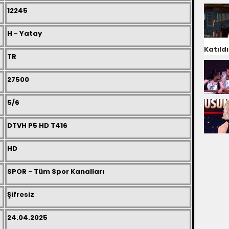
12245
H - Yatay
Katıldı
TR
27500
5/6
DTVH P5 HD T416
HD
SPOR - Tüm Spor Kanalları
Şifresiz
24.04.2025