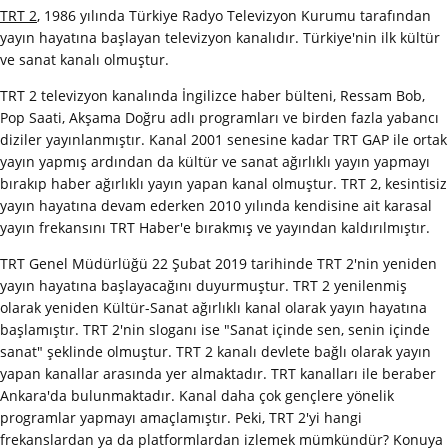
TRT 2
, 1986 yılında Türkiye Radyo Televizyon Kurumu tarafından
yayın hayatına başlayan televizyon kanalıdır. Türkiye'nin ilk kültür
ve sanat kanalı olmuştur.
TRT 2 televizyon kanalında İngilizce haber bülteni, Ressam Bob,
Pop Saati, Akşama Doğru adlı programları ve birden fazla yabancı
diziler yayınlanmıştır. Kanal 2001 senesine kadar TRT GAP ile ortak
yayın yapmış ardından da kültür ve sanat ağırlıklı yayın yapmayı
bırakıp haber ağırlıklı yayın yapan kanal olmuştur. TRT 2, kesintisiz
yayın hayatına devam ederken 2010 yılında kendisine ait karasal
yayın frekansını TRT Haber'e bırakmış ve yayından kaldırılmıştır.
TRT Genel Müdürlüğü 22 Şubat 2019 tarihinde TRT 2'nin yeniden
yayın hayatına başlayacağını duyurmuştur. TRT 2 yenilenmiş
olarak yeniden Kültür-Sanat ağırlıklı kanal olarak yayın hayatına
başlamıştır. TRT 2'nin sloganı ise "Sanat içinde sen, senin içinde
sanat" şeklinde olmuştur. TRT 2 kanalı devlete bağlı olarak yayın
yapan kanallar arasında yer almaktadır. TRT kanalları ile beraber
Ankara'da bulunmaktadır. Kanal daha çok gençlere yönelik
programlar yapmayı amaçlamıştır. Peki, TRT 2'yi hangi
frekanslardan ya da platformlardan izlemek mümkündür? Konuya