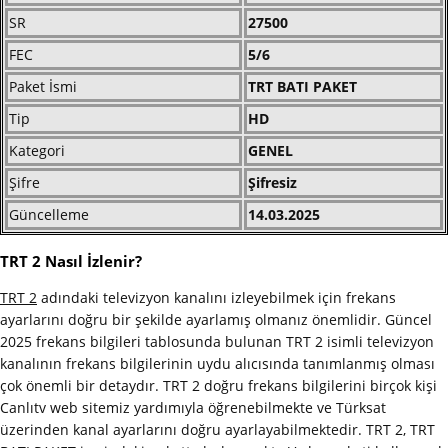
SR
27500
FEC
5/6
Paket İsmi
TRT BATI PAKET
Tip
HD
Kategori
GENEL
Şifre
Şifresiz
Güncelleme
14.03.2025
TRT 2 Nasıl İzlenir?
TRT 2
adındaki televizyon kanalını izleyebilmek için frekans
ayarlarını doğru bir şekilde ayarlamış olmanız önemlidir. Güncel
2025 frekans bilgileri tablosunda bulunan TRT 2 isimli televizyon
kanalının frekans bilgilerinin uydu alıcısında tanımlanmış olması
çok önemli bir detaydır. TRT 2 doğru frekans bilgilerini birçok kişi
Canlıtv web sitemiz yardımıyla öğrenebilmekte ve Türksat
üzerinden kanal ayarlarını doğru ayarlayabilmektedir. TRT 2, TRT