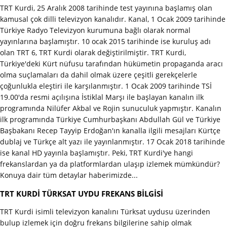
TRT Kurdi, 25 Aralık 2008 tarihinde test yayınına başlamış olan
kamusal çok dilli televizyon kanalıdır. Kanal, 1 Ocak 2009 tarihinde
Türkiye Radyo Televizyon kurumuna bağlı olarak normal
yayınlarına başlamıştır. 10 ocak 2015 tarihinde ise kuruluş adı
olan TRT 6, TRT Kurdi olarak değiştirilmiştir. TRT Kurdi,
Türkiye'deki Kürt nüfusu tarafından hükümetin propaganda aracı
olma suçlamaları da dahil olmak üzere çeşitli gerekçelerle
çoğunlukla eleştiri ile karşılanmıştır. 1 Ocak 2009 tarihinde TSİ
19.00'da resmi açılışına İstiklal Marşı ile başlayan kanalın ilk
programında Nilüfer Akbal ve Rojin sunuculuk yapmıştır. Kanalın
ilk programında Türkiye Cumhurbaşkanı Abdullah Gül ve Türkiye
Başbakanı Recep Tayyip Erdoğan'ın kanalla ilgili mesajları Kürtçe
dublaj ve Türkçe alt yazı ile yayınlanmıştır. 17 Ocak 2018 tarihinde
ise kanal HD yayınla başlamıştır. Peki, TRT Kurdi'ye hangi
frekanslardan ya da platformlardan ulaşıp izlemek mümkündür?
Konuya dair tüm detaylar haberimizde...
TRT KURDİ TÜRKSAT UYDU FREKANS BİLGİSİ
TRT Kurdi isimli televizyon kanalını Türksat uydusu üzerinden
bulup izlemek için doğru frekans bilgilerine sahip olmak