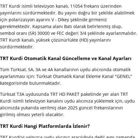
TRT Kurdi isimli televizyon kanalı, 11054 frekans üzerinden
yayınlarını sürdürmektedir. Bu yayını doğru bir şekilde alabilmek
için polarizasyon ayarını V - Dikey şeklinde girmeniz
gerekmektedir. Kapsama alanı Batı olarak belirlenmiş olup,
sembol oranı (SR) 30000 ve FEC değeri 3/4 şeklinde ayarlanmalıdır.
TRT Kurdi kanalı, yüksek çözünürlükte (HD) yayınlarını
sürdürmektedir.
TRT Kurdi Otomatik Kanal Güncelleme ve Kanal Ayarları
Tüm Türksat, 5A, 3A ve 4A kanallarının uydu alıcısında otomatik
ayarlanması için: Türksat Otamatik Kanal Ekleme Kanal "GENEL"
kategorisinde bulunmaktadır.
Türksat T3A uydusunda TRT HD PAKET paketinde yer alan TRT
Kurdi isimli televizyon kanalını uydu alıcınıza yüklemek için, uydu
alıcınızda yukarıda verilmiş olan 2025 güncel frekanslarının
girilmiş olması yeterli olacaktır.
TRT Kurdi Hangi Platformlarda İzlenir?
TRT Kurdi'yi yalnızca uydu alıcınız aracılığıyla değil aynı zamanda