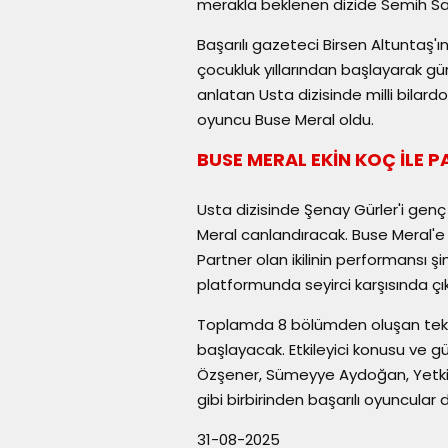
merakla beklenen dizide Semih Sayg
Başarılı gazeteci Birsen Altuntaş'
çocukluk yıllarından başlayarak g
anlatan Usta dizisinde milli bilar
oyuncu Buse Meral oldu.
BUSE MERAL EKİN KOÇ İLE 
Usta dizisinde Şenay Gürler'i genç
Meral canlandıracak. Buse Meral'e e
Partner olan ikilinin performansı ş
platformunda seyirci karşısında çık
Toplamda 8 bölümden oluşan tek se
başlayacak. Etkileyici konusu ve güç
Özşener, Sümeyye Aydoğan, Yetkin
gibi birbirinden başarılı oyuncular 
31-08-2025