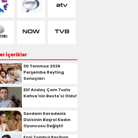
r İçerikler
30 Temmuz 2026
Perşembe Reyting
Sonuçları
Elif Andaç Çam Tuzlu
Kahve'nin Beste'si Oldu!
Sevdam Karadeniz
Dizisinin Başrol Kadın
Oyuncusu Değişti!
Ezgi Tombul Perihan