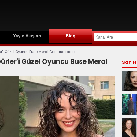
Yayın Akışları
Blog
er'i Güzel Oyuncu Buse Meral Canlandıracak!
ürler'i Güzel Oyuncu Buse Meral
Son H