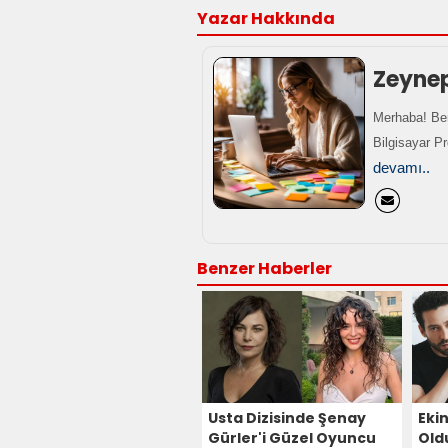
Yazar Hakkında
Zeyne
Merhaba! Ben
Bilgisayar P
devamı..
Benzer Haberler
Usta Dizisinde Şenay
Eki
Gürler'i Güzel Oyuncu
Old