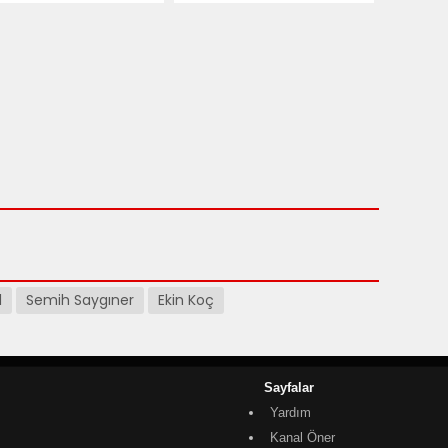
priz Oyuncu! Yiğit
Dizinin Başrolü Belli
ener Usta
Oldu!
rosuna Katıldı!
l
Semih Saygıner
Ekin Koç
Sayfalar
Yardım
Kanal Öner