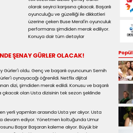
olarak seyirci karşısına çıkacak. Başarılı
oyunculuğu ve güzelliği ile dikkatleri
üzerine çeken Buse Meral'in oyunculuk
performansı şimdiden merak ediliyor.
Konuya dair tüm detaylar
Popüle
SİNDE ŞENAY GÜRLER OLACAK!
nay Gürler'i oldu. Genç ve başarılı oyuncunun Semih
ler'i oynayacağı öğrenildi. Netflix dijital
an dizi, şimdiden merak edildi. Konusu ve başarılı
a çıkacak olan Usta dizisinin tek sezon şeklinde
en yerli yapımları arasında Usta yer alıyor. Usta
hızıyla devam ediyor. Yönetmen koltuğunda Umur
aryosunu Başar Başaran kaleme alıyor. Büyük bir