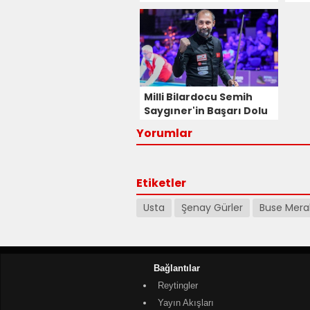
Buse Meral
Sür
Canlandıracak!
Özş
Kad
Milli Bilardocu Semih
Saygıner'in Başarı Dolu
Hayat Hikayesi Dizi
Yorumlar
Oluyor!
Etiketler
Usta
Şenay Gürler
Buse Mera
Bağlantılar
Reytingler
Yayın Akışları