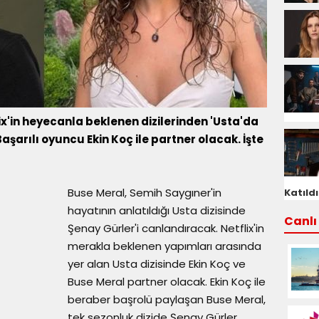
x'in heyecanla beklenen dizilerinden 'Usta'da
aşarılı oyuncu Ekin Koç ile partner olacak. İşte
Buse Meral, Semih Saygıner'in
Katıldı
hayatının anlatıldığı Usta dizisinde
Canlı 
Şenay Gürler'i canlandıracak. Netflix'in
merakla beklenen yapımları arasında
yer alan Usta dizisinde Ekin Koç ve
Buse Meral partner olacak. Ekin Koç ile
beraber başrolü paylaşan Buse Meral,
tek sezonluk dizide Şenay Gürler