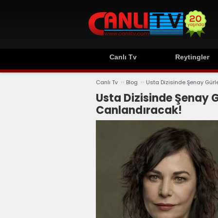
Canlı Tv
Reytingler
››
››
Canlı Tv
Blog
Usta Dizisinde Şenay Gürl
Usta Dizisinde Şenay G
Canlandıracak!