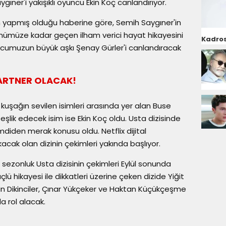
ıner'i yakışıklı oyuncu Ekin Koç canlandırıyor.
ın yapmış olduğu haberine göre, Semih Saygıner'in
ünümüze kadar geçen ilham verici hayat hikayesini
Kadros
documuzun büyük aşkı Şenay Gürler'i canlandıracak
PARTNER OLACAK!
 kuşağın sevilen isimleri arasında yer alan Buse
şlik edecek isim ise Ekin Koç oldu. Usta dizisinde
imdiden merak konusu oldu. Netflix dijital
acak olan dizinin çekimleri yakında başlıyor.
zonluk Usta dizisinin çekimleri Eylül sonunda
lü hikayesi ile dikkatleri üzerine çeken dizide Yiğit
 Dikinciler, Çınar Yükçeker ve Haktan Küçükçeşme
da rol alacak.