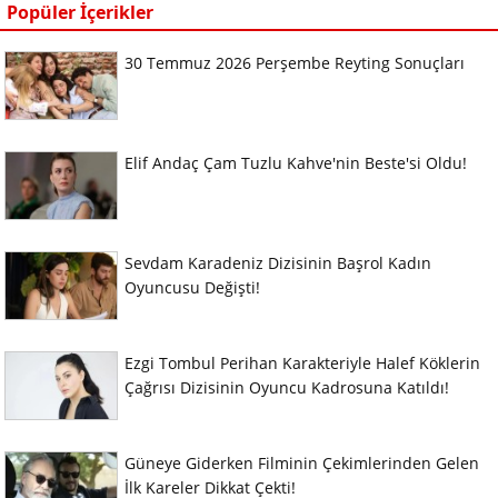
Popüler İçerikler
30 Temmuz 2026 Perşembe Reyting Sonuçları
Elif Andaç Çam Tuzlu Kahve'nin Beste'si Oldu!
Sevdam Karadeniz Dizisinin Başrol Kadın
Oyuncusu Değişti!
Ezgi Tombul Perihan Karakteriyle Halef Köklerin
Çağrısı Dizisinin Oyuncu Kadrosuna Katıldı!
Güneye Giderken Filminin Çekimlerinden Gelen
İlk Kareler Dikkat Çekti!