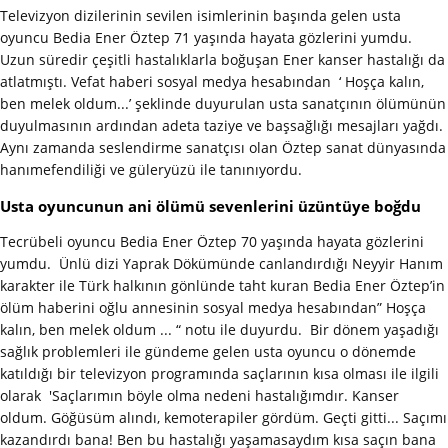
Televizyon dizilerinin sevilen isimlerinin başında gelen usta
oyuncu Bedia Ener Öztep 71 yaşında hayata gözlerini yumdu.
Uzun süredir çeşitli hastalıklarla boğuşan Ener kanser hastalığı da
atlatmıştı. Vefat haberi sosyal medya hesabından ‘ Hoşça kalın,
ben melek oldum...’ şeklinde duyurulan usta sanatçının ölümünün
duyulmasının ardından adeta taziye ve başsağlığı mesajları yağdı.
Aynı zamanda seslendirme sanatçısı olan Öztep sanat dünyasında
hanımefendiliği ve güleryüzü ile tanınıyordu.
Usta oyuncunun ani ölümü sevenlerini üzüntüye boğdu
Tecrübeli oyuncu Bedia Ener Öztep 70 yaşında hayata gözlerini
yumdu. Ünlü dizi Yaprak Dökümünde canlandırdığı Neyyir Hanım
karakter ile Türk halkının gönlünde taht kuran Bedia Ener Öztep’in
ölüm haberini oğlu annesinin sosyal medya hesabından” Hoşça
kalın, ben melek oldum ... “ notu ile duyurdu. Bir dönem yaşadığı
sağlık problemleri ile gündeme gelen usta oyuncu o dönemde
katıldığı bir televizyon programında saçlarının kısa olması ile ilgili
olarak 'Saçlarımın böyle olma nedeni hastalığımdır. Kanser
oldum. Göğüsüm alındı, kemoterapiler gördüm. Geçti gitti... Saçımı
kazandırdı bana! Ben bu hastalığı yaşamasaydım kısa saçın bana