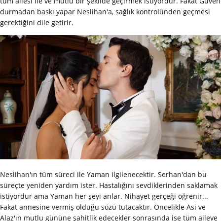
tüm ailesi ile ve mutlu bir şekilde geçirmek istiyordur. Fakat Güven
durmadan baskı yapar Neslihan'a, sağlık kontrolünden geçmesi
gerektiğini dile getirir.
Neslihan'ın tüm süreci ile Yaman ilgilenecektir. Serhan'dan bu
süreçte yeniden yardım ister. Hastalığını sevdiklerinden saklamak
istiyordur ama Yaman her şeyi anlar. Nihayet gerçeği öğrenir...
Fakat annesine vermiş olduğu sözü tutacaktır. Öncelikle Asi ve
Alaz'ın mutlu gününe şahitlik edecekler sonrasında ise tüm aileye