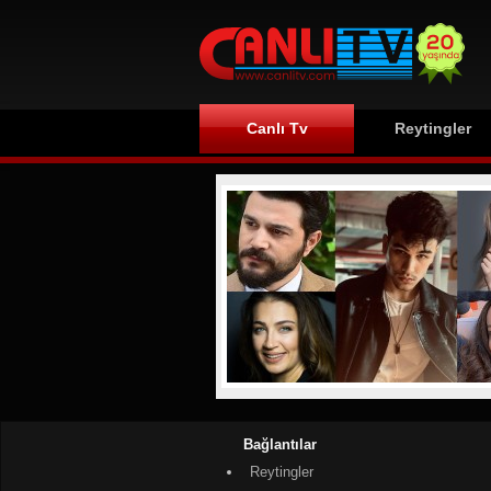
Canlı Tv
Reytingler
Bağlantılar
Reytingler