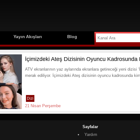
Yayın Akışları
Blog
İçimizdeki Ateş Dizisinin Oyuncu Kadrosunda 
ATV ekranlarının yaz aylarında ekranlara getireceği yeni dizisi 
merak ediliyor. İçimizdeki Ateş dizisinin oyuncu kadrosunda kim
Dizi
21 Nisan Perşembe
Sayfalar
Yardım