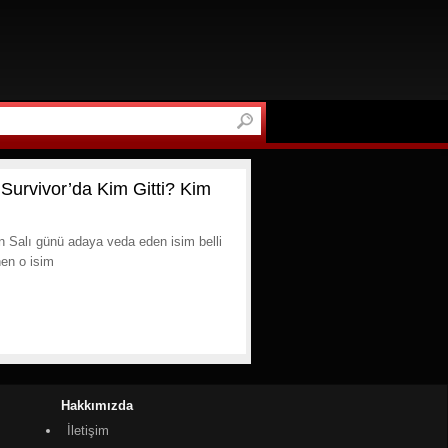
Survivor’da Kim Gitti? Kim
n Salı günü adaya veda eden isim belli
nen o isim
Hakkımızda
İletişim