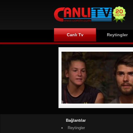
Canlı Tv
Reytingler
Bağlantılar
Reytingler