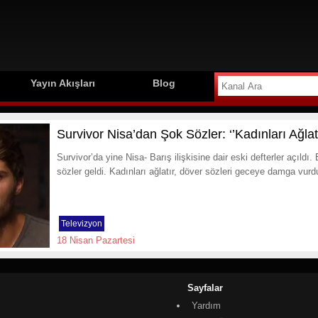
Yayın Akışları
Blog
Survivor Nisa’dan Şok Sözler: ‘’Kadınları Ağ
Survivor’da yine Nisa- Barış ilişkisine dair eski defterler açıldı
sözler geldi. Kadınları ağlatır, döver sözleri geceye damga vurd
Televizyon
18 Nisan Pazartesi
Sayfalar
Yardım