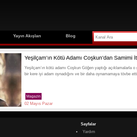
Yayın Akışları
Blog
Yeşilçam’ın Kötü Adamı Coşkun’dan Samimi İti
Yeşilçam’ın kötü adamı Coşkun Göğen yaptığı açıklamalarla o 
bir kere iyi adam oynadığını ve bir daha oynamamaya tövbe ettiği
Magazin
02 Mayıs Pazar
Sayfalar
Yardım