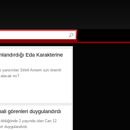
nlandırdığı Eda Karakterine
 yansıtılan Sihirli Annem için önemli
r alacak mı?
ali görenleri duygulandırdı
i öldüğünde 2 yaşında olan Can 12
eri duygulandırdı.