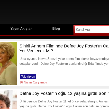
Yayın Akışları
Blog
Sihirli Annem Filminde Defne Joy Foster'ın Ca
Yer Verilecek Mi?
Usta oyuncu Nevra Serezli yıllar sonra film olarak beyazperdeye
detaylar verdi. Defne Joy Foster'ın canlandırdığı Eda filmde ye
Televizyon
16 Nisan Çarşamba
Defne Joy Foster'in oğlu 12 yaşına girdi! Son h
Ünlü oyuncu Defne Joy Foster 11 yıl önce vefat etmişti. Annes
yaşına girdi. Defne Joy Foster'ın oğlu Can'ın son hali ise görenl