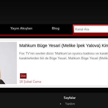
Yayın Akışları
Blog
Mahkum Büge Yesari (Melike İpek Yalova) Ki
Fox TV’nin sevilen dizisi ‘Mahkum’un oyuncu kadrosu ve karakte
karakterlerden biri de Büge Yesari, Mahkum Büge Yesari (Melik
Dizi
18 Şubat Cuma
Sayfalar
Yardım