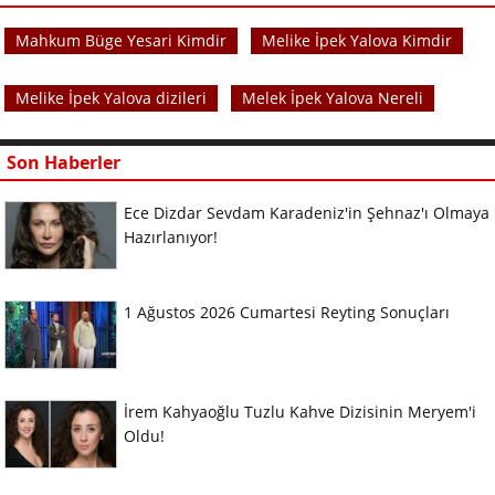
Mahkum Büge Yesari Kimdir
Melike İpek Yalova Kimdir
Melike İpek Yalova dizileri
Melek İpek Yalova Nereli
Son Haberler
Ece Dizdar Sevdam Karadeniz'in Şehnaz'ı Olmaya
Hazırlanıyor!
1 Ağustos 2026 Cumartesi Reyting Sonuçları
İrem Kahyaoğlu Tuzlu Kahve Dizisinin Meryem'i
Oldu!