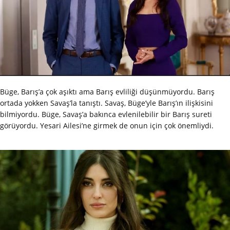
Büge, Barış’a çok aşıktı ama Barış evliliği düşünmüyordu. Barış
ortada yokken Savaş’la tanıştı. Savaş, Büge’yle Barış’ın ilişkisini
bilmiyordu. Büge, Savaş’a bakınca evlenilebilir bir Barış sureti
görüyordu. Yesari Ailesi’ne girmek de onun için çok önemliydi.