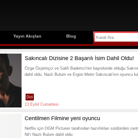
Yayın Akışları
Blog
Sakıncalı Dizisine 2 Başarılı İsim Dahil Oldu!
Özge Özpirinçci ve Salih Bademci'nin başrolünde olduğu Sakınca
dahil oldu. Nazlı Bulum ve Ergün Metin Sakıncalı'nın oyuncu ka
Dizi
13 Eylül Cumartesi
Centilmen Filmine yeni oyuncu
Netflix için OGM Pictures tarafından hazırlıkları sürdürülen cen
Nil’i Nazlı Bulum dahil oldu.