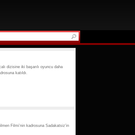
lı dizisine iki başarılı oyuncu daha
drosuna katıldı.
tilmen Filmi’nin kadrosuna Sadakatsiz’in